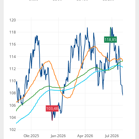
120
118
118,85
116
114
112
110
108
106
103,48
104
102
Okt 2025
Jan 2026
Apr 2026
Jul 2026