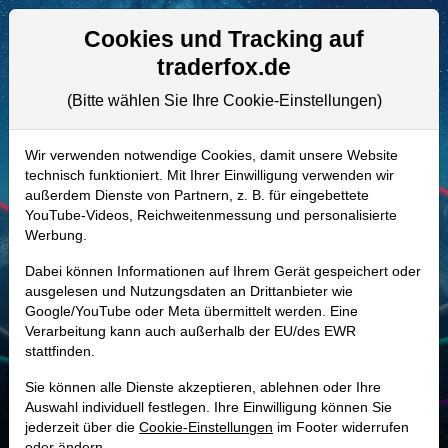
Aktien- und Artikelsuche
Seite
Cookies und Tracking auf
traderfox.de
(Bitte wählen Sie Ihre Cookie-Einstellungen)
ALLE AKTIEN
A14V4V | WEC
–
WEC Energy
Wir verwenden notwendige Cookies, damit unsere Website
technisch funktioniert. Mit Ihrer Einwilligung verwenden wir
Group Aktie
außerdem Dienste von Partnern, z. B. für eingebettete
Realtime-Aktienkurs:
YouTube-Videos, Reichweitenmessung und personalisierte
Werbung.
-
-
-
-
Dabei können Informationen auf Ihrem Gerät gespeichert oder
ausgelesen und Nutzungsdaten an Drittanbieter wie
Google/YouTube oder Meta übermittelt werden. Eine
Marktkapitalisierung
35,07 Mrd. USD
Verarbeitung kann auch außerhalb der EU/des EWR
stattfinden.
Unternehmenswert
58,03 Mrd. USD
Sie können alle Dienste akzeptieren, ablehnen oder Ihre
Umsatz
9,80 Mrd. USD
Auswahl individuell festlegen. Ihre Einwilligung können Sie
jederzeit über die
Cookie-Einstellungen
im Footer widerrufen
oder ändern.