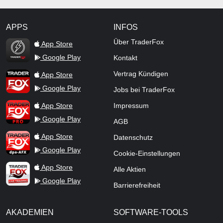
APPS
INFOS
TraderFox Flash
Über TraderFox
App Store
Google Play
Kontakt
TraderFox App
Vertrag Kündigen
App Store
Google Play
Jobs bei TraderFox
TraderFox Pro
App Store
Impressum
Google Play
AGB
TraderFox dpa-AFX ProFeed
App Store
Datenschutz
Google Play
Cookie-Einstellungen
TraderFox Live Trading
App Store
Alle Aktien
Google Play
Barrierefreiheit
AKADEMIEN
SOFTWARE-TOOLS