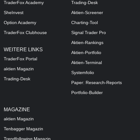
TraderFox Academy
Trading-Desk
SheInvest
Aktien-Screener
Option Academy
Charting-Tool
TraderFox Clubhouse
Signal Trader Pro
Aktien-Rankings
WEITERE LINKS
Aktien-Portfolio
TraderFox Portal
Aktien-Terminal
aktien Magazin
Systemfolio
Trading-Desk
Paper: Research-Reports
Portfolio-Builder
MAGAZINE
aktien
Magazin
Tenbagger Magazin
Trendfollowing Magazin