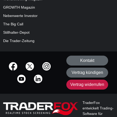
GROWTH
Magazin
Nebenwerte Investor
The Big Call
Stillhalter-Depot
Die Trader-Zeitung
Kontakt
offizielle Social Media-Accounts
Vertrag kündigen
Vertrag widerrufen
TraderFox
entwickelt Trading-
Software für