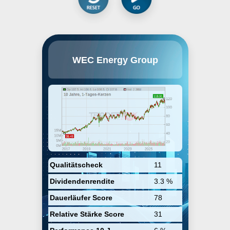
Die WEC Energy Group ist ein US-
WEC Energy Group
amerikanisches
Energieunternehmen. Als Strom-
und Gasanbieter versorgt der
Konzern über 4 Mio. Kunden in
Wisconsin, Illinois, Michigan und
Minnesota. Zur
Unternehmensgruppe gehören
unter anderem We Energies,
Wisconsin Public Service, Peoples
Gas, North Shore Gas, Minnesota
Energy Resources und Michigan
Gas Utilities. Die WEC Energy
Group entstand im Juni 2015
Qualitätscheck
11
durch die Übernahme von Integrys
Dividendenrendite
3.3 %
Energy durch die Wisconsin
Energy Corp und anschließende
Dauerläufer Score
78
Umbenennung der neuen Firma.
Relative Stärke Score
31