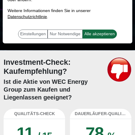
MONKEY-TRADER INDIKATOR
Weitere Informationen finden Sie in unserer
62.9 %
Datenschutzrichtlinie
.
Mit 62.9 % Wahrscheinlichkeit wird selbst der unglücklichst agierende Trader
mit dieser Aktie erfolgreich sein.
Einstellungen
Nur Notwendige
Alle akzeptieren
Investment-Check:
Kaufempfehlung?
Ist die Aktie von WEC Energy
Group zum Kaufen und
Liegenlassen geeignet?
QUALITÄTS-CHECK
DAUERLÄUFER-QUALITÄTEN
11
78