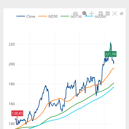
Close
GD50
GD150
GD200
220
221,90
200
180
160
138,85
140