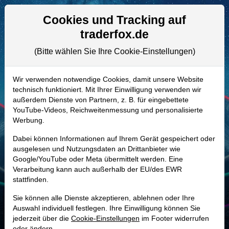
Aktien- und Artikelsuche
Seite
Cookies und Tracking auf
traderfox.de
(Bitte wählen Sie Ihre Cookie-Einstellungen)
ALLE AKTIEN
A1409D | HCW
–
Welltower OP
Wir verwenden notwendige Cookies, damit unsere Website
technisch funktioniert. Mit Ihrer Einwilligung verwenden wir
Aktie
außerdem Dienste von Partnern, z. B. für eingebettete
Realtime-Aktienkurs:
YouTube-Videos, Reichweitenmessung und personalisierte
Werbung.
-
-
-
-
Dabei können Informationen auf Ihrem Gerät gespeichert oder
ausgelesen und Nutzungsdaten an Drittanbieter wie
Google/YouTube oder Meta übermittelt werden. Eine
Marktkapitalisierung
168,58 Mrd. USD
Verarbeitung kann auch außerhalb der EU/des EWR
stattfinden.
Unternehmenswert
186,34 Mrd. USD
Sie können alle Dienste akzeptieren, ablehnen oder Ihre
Umsatz
10,67 Mrd. USD
Auswahl individuell festlegen. Ihre Einwilligung können Sie
jederzeit über die
Cookie-Einstellungen
im Footer widerrufen
oder ändern.