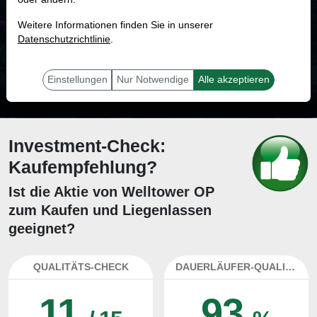
MONKEY-TRADER INDIKATOR
Weitere Informationen finden Sie in unserer
88.2 %
Datenschutzrichtlinie
.
Mit 88.2 % Wahrscheinlichkeit wird selbst der unglücklichst agierende Trader
mit dieser Aktie erfolgreich sein.
Einstellungen
Nur Notwendige
Alle akzeptieren
Investment-Check:
Kaufempfehlung?
Ist die Aktie von Welltower OP
zum Kaufen und Liegenlassen
geeignet?
QUALITÄTS-CHECK
DAUERLÄUFER-QUALITÄTEN
11
93