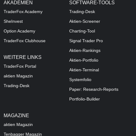
AKADEMIEN
SOFTWARE-TOOLS
TraderFox Academy
Trading-Desk
SheInvest
Aktien-Screener
Option Academy
Charting-Tool
TraderFox Clubhouse
Signal Trader Pro
Aktien-Rankings
WEITERE LINKS
Aktien-Portfolio
TraderFox Portal
Aktien-Terminal
aktien Magazin
Systemfolio
Trading-Desk
Paper: Research-Reports
Portfolio-Builder
MAGAZINE
aktien
Magazin
Tenbagger Magazin