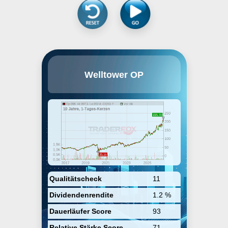
Welltower OP LLC besitzt
Welltower OP
diversifiziertes
Gesundheitsportfolio mit 1.800
vorhandenen Immobilien, die sich
auf Seniorenwohnungen,
Arztpraxen und qualifizierte
Pflege/Postakutpflege verteilen.
Portfolio umfasst über 100
Immobilien in Kanada und
Vereinigten Königreich, da es
nach zusätzlichen
Investitionsmöglichkeiten in
Ländern mit ausgereiften
Gesundheitssystemen sucht, die
Qualitätscheck
11
ähnlich wie in den USA
Dividendenrendite
1.2 %
funktionieren.
Dauerläufer Score
93
Relative Stärke Score
71