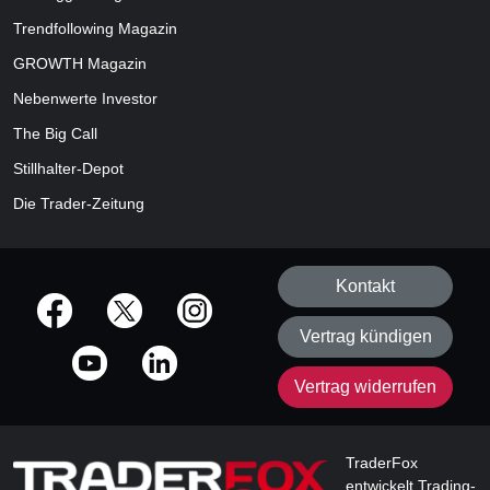
Trendfollowing Magazin
GROWTH
Magazin
Nebenwerte Investor
The Big Call
Stillhalter-Depot
Die Trader-Zeitung
Kontakt
offizielle Social Media-Accounts
Vertrag kündigen
Vertrag widerrufen
TraderFox
entwickelt Trading-