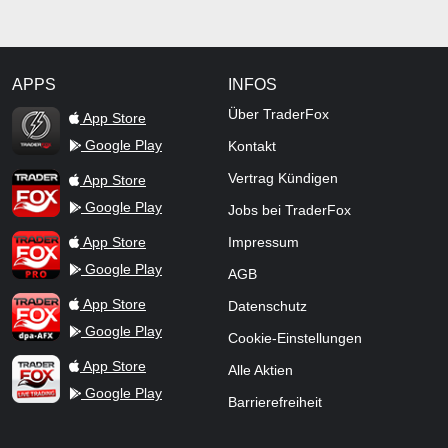
APPS
INFOS
TraderFox Flash
Über TraderFox
App Store
Google Play
Kontakt
TraderFox App
Vertrag Kündigen
App Store
Google Play
Jobs bei TraderFox
TraderFox Pro
App Store
Impressum
Google Play
AGB
TraderFox dpa-AFX ProFeed
App Store
Datenschutz
Google Play
Cookie-Einstellungen
TraderFox Live Trading
App Store
Alle Aktien
Google Play
Barrierefreiheit