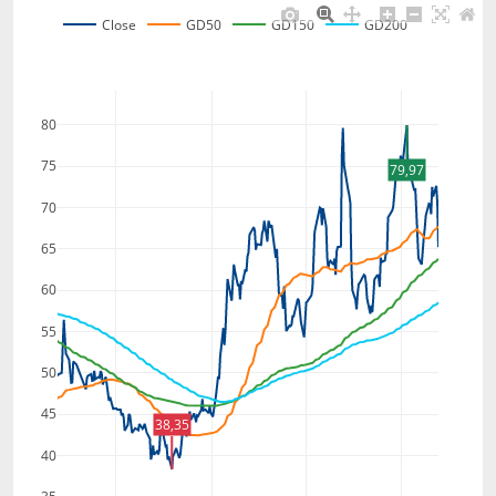
Close
GD50
GD150
GD200
80
75
79,97
70
65
60
55
50
45
38,35
40