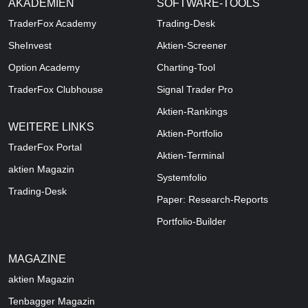
AKADEMIEN
SOFTWARE-TOOLS
TraderFox Academy
Trading-Desk
SheInvest
Aktien-Screener
Option Academy
Charting-Tool
TraderFox Clubhouse
Signal Trader Pro
Aktien-Rankings
WEITERE LINKS
Aktien-Portfolio
TraderFox Portal
Aktien-Terminal
aktien Magazin
Systemfolio
Trading-Desk
Paper: Research-Reports
Portfolio-Builder
MAGAZINE
aktien
Magazin
Tenbagger Magazin