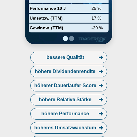
other aircraft equipment and other
related businesses. The Spare
Performance 10 J
25 %
Parts Sales segment includes the
purchase and resale of after-
Umsatzw. (TTM)
17 %
market engine parts, whole
engines, engine modules, and
Gewinnw. (TTM)
-29 %
portable aircraft components. The
company was founded by Charles
F. Willis, IV in 1985 and is
headquartered in Coconut Creek,
FL.
bessere Qualität
höhere Dividendenrendite
höherer Dauerläufer-Score
höhere Relative Stärke
höhere Performance
höheres Umsatzwachstum