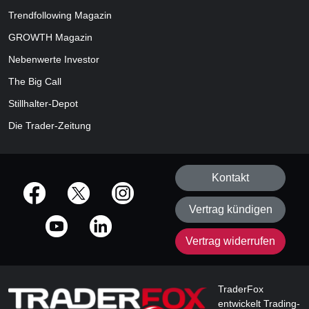
Trendfollowing Magazin
GROWTH
Magazin
Nebenwerte Investor
The Big Call
Stillhalter-Depot
Die Trader-Zeitung
Kontakt
offizielle Social Media-Accounts
Vertrag kündigen
Vertrag widerrufen
TraderFox
entwickelt Trading-