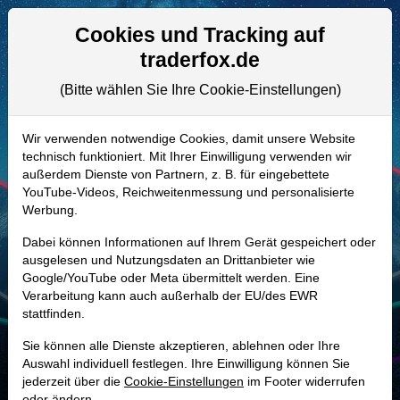
Aktien- und Artikelsuche
Seite
Cookies und Tracking auf
traderfox.de
(Bitte wählen Sie Ihre Cookie-Einstellungen)
ALLE AKTIEN
920892 | WLFC
–
Willis Lease
Wir verwenden notwendige Cookies, damit unsere Website
technisch funktioniert. Mit Ihrer Einwilligung verwenden wir
Finance Aktie
außerdem Dienste von Partnern, z. B. für eingebettete
Realtime-Aktienkurs:
YouTube-Videos, Reichweitenmessung und personalisierte
Werbung.
-
-
-
-
Dabei können Informationen auf Ihrem Gerät gespeichert oder
ausgelesen und Nutzungsdaten an Drittanbieter wie
Google/YouTube oder Meta übermittelt werden. Eine
Marktkapitalisierung
1,43 Mrd. USD
Verarbeitung kann auch außerhalb der EU/des EWR
stattfinden.
Unternehmenswert
3,74 Mrd. USD
Sie können alle Dienste akzeptieren, ablehnen oder Ihre
Umsatz
730,24 Mio. USD
Auswahl individuell festlegen. Ihre Einwilligung können Sie
jederzeit über die
Cookie-Einstellungen
im Footer widerrufen
oder ändern.