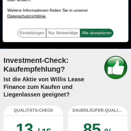
MONKEY-TRADER INDIKATOR
Weitere Informationen finden Sie in unserer
75.4 %
Datenschutzrichtlinie
.
Mit 75.4 % Wahrscheinlichkeit wird selbst der unglücklichst agierende Trader
mit dieser Aktie erfolgreich sein.
Einstellungen
Nur Notwendige
Alle akzeptieren
Investment-Check:
Kaufempfehlung?
Ist die Aktie von Willis Lease
Finance zum Kaufen und
Liegenlassen geeignet?
QUALITÄTS-CHECK
DAUERLÄUFER-QUALITÄTEN
13
85