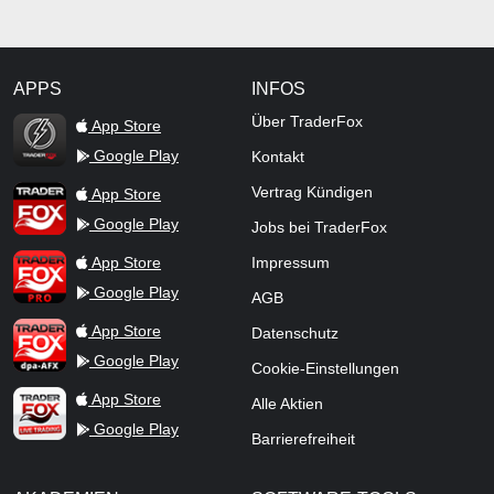
APPS
INFOS
TraderFox Flash
Über TraderFox
App Store
Google Play
Kontakt
TraderFox App
Vertrag Kündigen
App Store
Google Play
Jobs bei TraderFox
TraderFox Pro
App Store
Impressum
Google Play
AGB
TraderFox dpa-AFX ProFeed
App Store
Datenschutz
Google Play
Cookie-Einstellungen
TraderFox Live Trading
App Store
Alle Aktien
Google Play
Barrierefreiheit