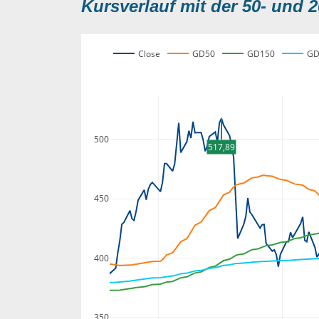
Kursverlauf mit der 50- und 2
Close
GD50
GD150
GD
500
517,89
450
400
350