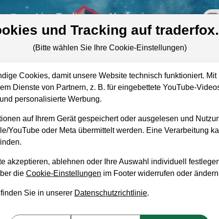
re
Live-Trading
Akademie
off
okies und Tracking auf traderfox
(Bitte wählen Sie Ihre Cookie-Einstellungen)
rk
ige Cookies, damit unsere Website technisch funktioniert. Mit 
Marktkapitalisierung
1,27 Mrd. USD
m Dienste von Partnern, z. B. für eingebettete YouTube-Video
nd personalisierte Werbung.
Unternehmenswert
1,31 Mrd. USD
ionen auf Ihrem Gerät gespeichert oder ausgelesen und Nutzu
Umsatz
86,06 Mio. USD
gle/YouTube oder Meta übermittelt werden. Eine Verarbeitung 
inden.
e akzeptieren, ablehnen oder Ihre Auswahl individuell festlegen
über die
Cookie-Einstellungen
im Footer widerrufen oder ändern
aufempfehlung?
 finden Sie in unserer
Datenschutzrichtlinie
.
ufen und Liegenlassen geeignet?