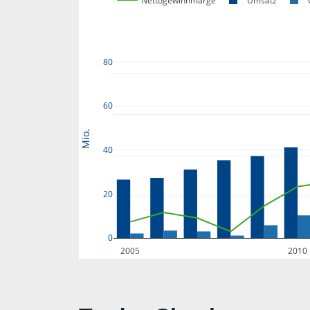
Nettogewinnmarge
Umsatz
80
60
Mio.
40
20
0
2005
2010