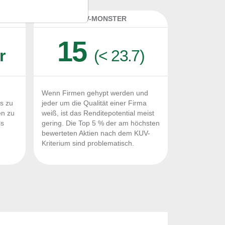
K
KUV-MONSTER
15
r
(< 23.7)
Wenn Firmen gehypt werden und
Fs zu
jeder um die Qualität einer Firma
en zu
weiß, ist das Renditepotential meist
ls
gering. Die Top 5 % der am höchsten
n
bewerteten Aktien nach dem KUV-
Kriterium sind problematisch.