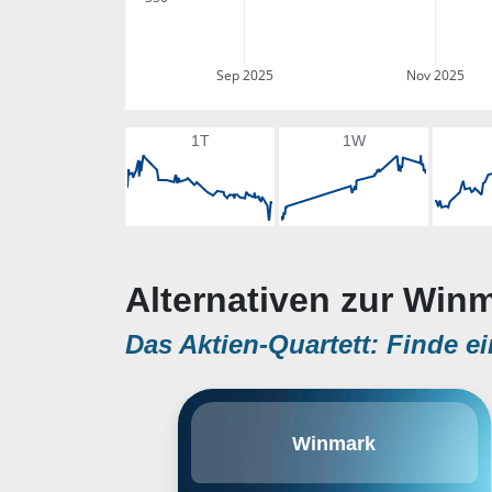
Sep 2025
Nov 2025
1T
1W
Alternativen zur Winm
Das Aktien-Quartett: Finde ei
Winmark Corp. engages in the
Winmark
franchising of five value-oriented
retail store concepts that buy, sell,
and trade gently used