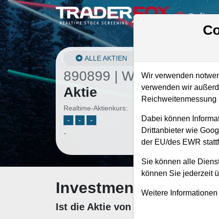
Softwa
Co
ALLE AKTIEN
890899 | WINA
–
Winma
Wir verwenden notwend
verwenden wir außerde
Aktie
Reichweitenmessung u
Realtime-Aktienkurs:
Dabei können Informat
-
-
-
Drittanbieter wie Goo
-
der EU/des EWR stattf
Sie können alle Dienst
können Sie jederzeit 
Investment-Check: K
Weitere Informationen
Ist die Aktie von Winmark zum Ka