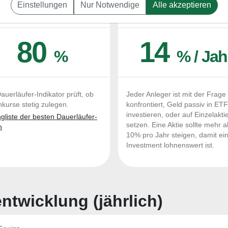
Einstellungen
Nur Notwendige
Alle akzeptieren
UERLÄUFER-QUALITÄTEN
OUTPERFORMER-CHEC
80
14
%
% / Jah
auerläufer-Indikator prüft, ob
Jeder Anleger ist mit der Frage
nkurse stetig zulegen.
konfrontiert, Geld passiv in ET
investieren, oder auf Einzelakti
liste der besten Dauerläufer-
setzen. Eine Aktie sollte mehr a
n
10% pro Jahr steigen, damit ei
Investment lohnenswert ist.
twicklung (jährlich)