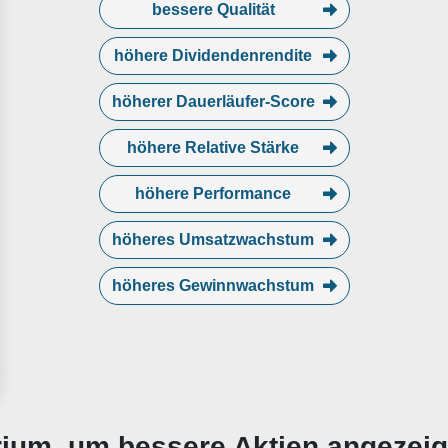
bessere Qualität
höhere Dividendenrendite
höherer Dauerläufer-Score
höhere Relative Stärke
höhere Performance
höheres Umsatzwachstum
höheres Gewinnwachstum
erium, um bessere Aktien angezei