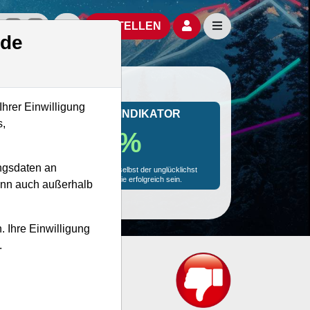
izielle Social Media-Accounts
Aktien- und Artikelsuche öffnen
Seitennavigation öf
BESTELLEN
.de
Ihrer Einwilligung
MONKEY-TRADER INDIKATOR
s,
32.7 %
ngsdaten an
Mit 32.7 % Wahrscheinlichkeit wird selbst der unglücklichst
agierende Trader mit dieser Aktie erfolgreich sein.
kann auch außerhalb
. Ihre Einwilligung
.