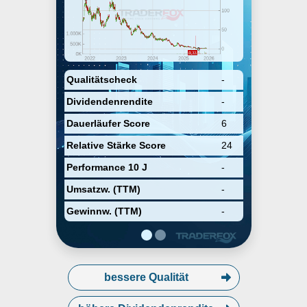
carbide and GaN materials, power
devices and RF devices, and its
products are targeted for various
applications such as electric
vehicles, fast charging, 5G,
renewable energy and storage,
and aerospace and defense. The
Qualitätscheck
-
company was founded by Calvin
Dividendenrendite
-
H. Carter Jr., John W. Palmour, F.
Neal Hunter, Eric Hunter, and John
Dauerläufer Score
6
Edmond in 1987 and is
headquartered in Durham, NC.
Relative Stärke Score
24
Performance 10 J
-
Umsatzw. (TTM)
-
Gewinnw. (TTM)
-
bessere Qualität