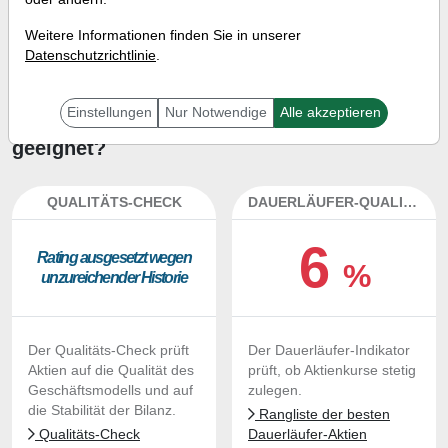
Investment-Check:
Weitere Informationen finden Sie in unserer
Kaufempfehlung?
Datenschutzrichtlinie
.
Ist die Aktie von Wolfspeed zum
Einstellungen
Nur Notwendige
Alle akzeptieren
Kaufen und Liegenlassen
geeignet?
QUALITÄTS-CHECK
DAUERLÄUFER-QUALITÄTEN
6
Ra­ting aus­ge­setzt we­gen
%
un­zu­rei­chen­der His­to­rie
Der Qualitäts-Check prüft
Der Dauerläufer-Indikator
Aktien auf die Qualität des
prüft, ob Aktienkurse stetig
Geschäftsmodells und auf
zulegen.
die Stabilität der Bilanz.
Rangliste der besten
Qualitäts-Check
Dauerläufer-Aktien