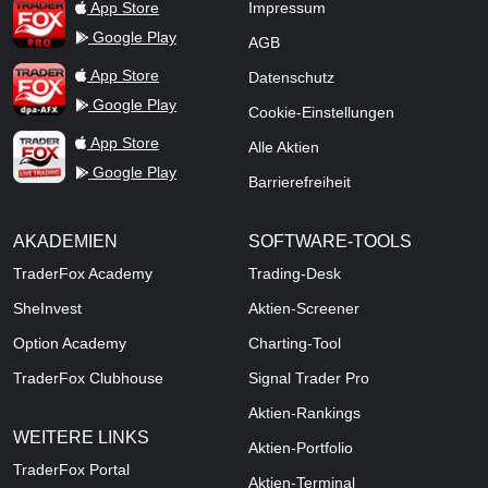
TraderFox Pro
App Store
Impressum
Google Play
AGB
TraderFox dpa-AFX ProFeed
App Store
Datenschutz
Google Play
Cookie-Einstellungen
TraderFox Live Trading
App Store
Alle Aktien
Google Play
Barrierefreiheit
AKADEMIEN
SOFTWARE-TOOLS
TraderFox Academy
Trading-Desk
SheInvest
Aktien-Screener
Option Academy
Charting-Tool
TraderFox Clubhouse
Signal Trader Pro
Aktien-Rankings
WEITERE LINKS
Aktien-Portfolio
TraderFox Portal
Aktien-Terminal