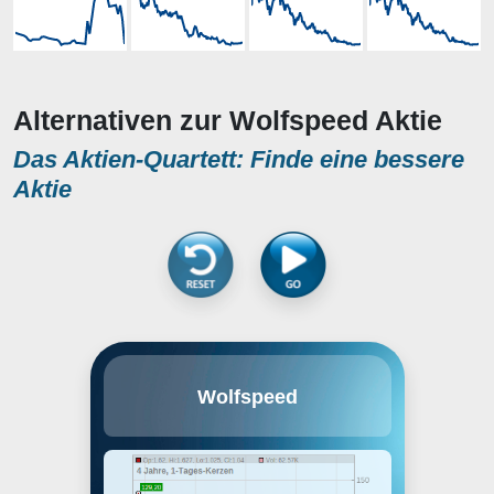
Alternativen zur Wolfspeed Aktie
Das Aktien-Quartett: Finde eine bessere
Aktie
Wolfspeed, Inc. is an innovator of
Wolfspeed
wide bandgap semiconductors,
focused on silicon carbide and
gallium nitride (GaN) materials and
devices for power and radio-
frequency (RF) applications. Its
product families include silicon