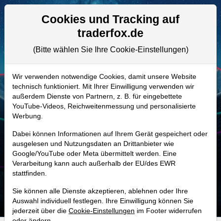
Aktien- und Artikelsuche
Seite
Cookies und Tracking auf
traderfox.de
(Bitte wählen Sie Ihre Cookie-Einstellungen)
ALLE AKTIEN
A3C4QG | XXX
–
Wolfspeed Aktie
Wir verwenden notwendige Cookies, damit unsere Website
technisch funktioniert. Mit Ihrer Einwilligung verwenden wir
Realtime-Aktienkurs:
außerdem Dienste von Partnern, z. B. für eingebettete
-
-
-
YouTube-Videos, Reichweitenmessung und personalisierte
-
Werbung.
Dabei können Informationen auf Ihrem Gerät gespeichert oder
MONKEY-TRADER INDIKATOR
ausgelesen und Nutzungsdaten an Drittanbieter wie
Google/YouTube oder Meta übermittelt werden. Eine
13.7 %
Verarbeitung kann auch außerhalb der EU/des EWR
stattfinden.
Mit 13.7 % Wahrscheinlichkeit wird selbst der unglücklichst agierende Trader
mit dieser Aktie erfolgreich sein.
Sie können alle Dienste akzeptieren, ablehnen oder Ihre
Auswahl individuell festlegen. Ihre Einwilligung können Sie
jederzeit über die
Cookie-Einstellungen
im Footer widerrufen
oder ändern.