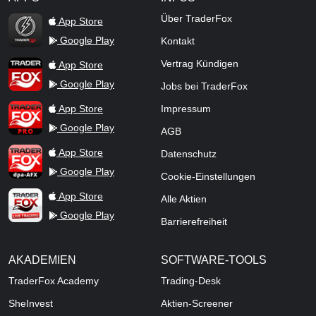
TraderFox Flash
Über TraderFox
App Store
Google Play
Kontakt
TraderFox App
Vertrag Kündigen
App Store
Google Play
Jobs bei TraderFox
TraderFox Pro
App Store
Impressum
Google Play
AGB
TraderFox dpa-AFX ProFeed
App Store
Datenschutz
Google Play
Cookie-Einstellungen
TraderFox Live Trading
App Store
Alle Aktien
Google Play
Barrierefreiheit
AKADEMIEN
SOFTWARE-TOOLS
TraderFox Academy
Trading-Desk
SheInvest
Aktien-Screener