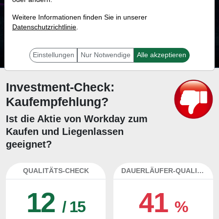
18.9 %
Weitere Informationen finden Sie in unserer
Datenschutzrichtlinie
Mit 18.9 % Wahrscheinlichkeit wird selbst der unglücklichst agierende Trader
.
mit dieser Aktie erfolgreich sein.
Einstellungen
Nur Notwendige
Alle akzeptieren
Investment-Check:
Kaufempfehlung?
Ist die Aktie von Workday zum
Kaufen und Liegenlassen
geeignet?
QUALITÄTS-CHECK
DAUERLÄUFER-QUALITÄTEN
12
41
/ 15
%