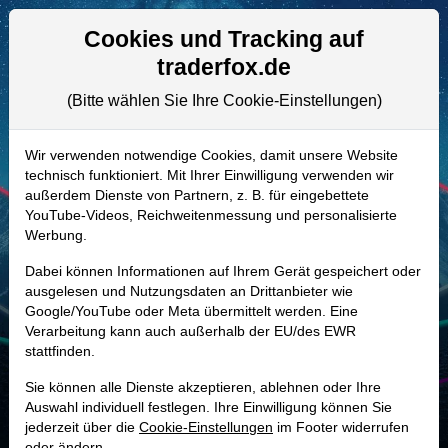
Aktien- und Artikelsuche
Seite
Cookies und Tracking auf
traderfox.de
(Bitte wählen Sie Ihre Cookie-Einstellungen)
ALLE AKTIEN
A1J39P | WDAY
–
Workday Aktie
Wir verwenden notwendige Cookies, damit unsere Website
technisch funktioniert. Mit Ihrer Einwilligung verwenden wir
Realtime-Aktienkurs:
außerdem Dienste von Partnern, z. B. für eingebettete
-
-
-
YouTube-Videos, Reichweitenmessung und personalisierte
-
Werbung.
Dabei können Informationen auf Ihrem Gerät gespeichert oder
Marktkapitalisierung
44,37 Mrd. USD
ausgelesen und Nutzungsdaten an Drittanbieter wie
Google/YouTube oder Meta übermittelt werden. Eine
Unternehmenswert
43,82 Mrd. USD
Verarbeitung kann auch außerhalb der EU/des EWR
stattfinden.
Umsatz
9,55 Mrd. USD
Sie können alle Dienste akzeptieren, ablehnen oder Ihre
Auswahl individuell festlegen. Ihre Einwilligung können Sie
jederzeit über die
Cookie-Einstellungen
im Footer widerrufen
MONKEY-TRADER INDIKATOR
oder ändern.