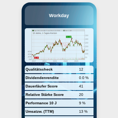
Workday, Inc. engages in the
Workday
provision of development of
enterprise cloud applications for
finance and human resources. It
delivers financial management,
human capital management and
analytics applications designed
for companies, educational
institutions, and government
agencies. The company was
founded by David A. Duffield and
Aneel Bhusri in 2005 and is
headquartered in Pleasanton, CA.
Qualitätscheck
12
Dividendenrendite
0.0 %
Dauerläufer Score
41
Relative Stärke Score
20
Performance 10 J
9 %
Umsatzw. (TTM)
13 %