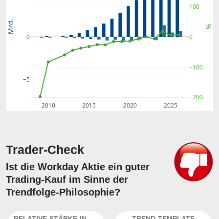
100
Mrd.
%
0
0
−100
−5
−200
2010
2015
2020
2025
Trader-Check
Ist die Workday Aktie ein guter
Trading-Kauf im Sinne der
Trendfolge-Philosophie?
RELATIVE-STÄRKE-INDEX
TREND-TEMPLATE