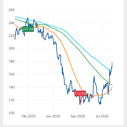
260
240
247,69
220
200
180
160
140
112,50
120
100
Okt 2025
Jan 2026
Apr 2026
Jul 2026