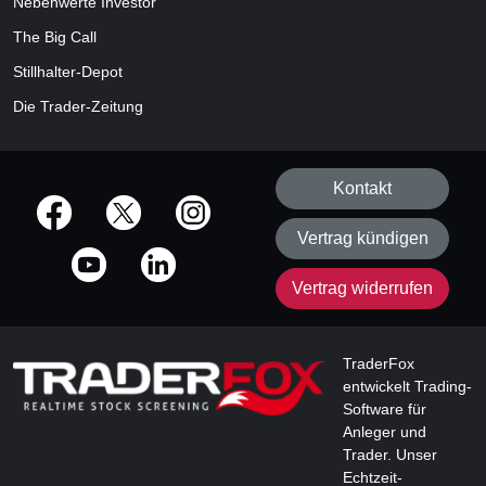
Nebenwerte Investor
The Big Call
Stillhalter-Depot
Die Trader-Zeitung
Kontakt
offizielle Social Media-Accounts
Vertrag kündigen
Vertrag widerrufen
TraderFox
entwickelt Trading-
Software für
Anleger und
Trader. Unser
Echtzeit-