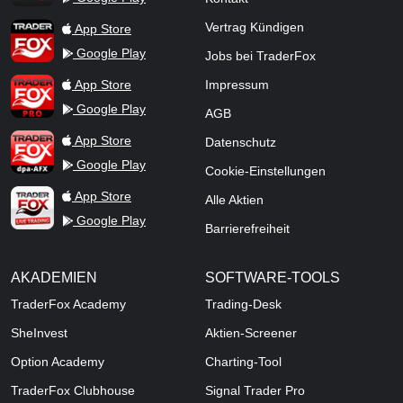
TraderFox App
Vertrag Kündigen
App Store
Google Play
Jobs bei TraderFox
TraderFox Pro
App Store
Impressum
Google Play
AGB
TraderFox dpa-AFX ProFeed
App Store
Datenschutz
Google Play
Cookie-Einstellungen
TraderFox Live Trading
App Store
Alle Aktien
Google Play
Barrierefreiheit
AKADEMIEN
SOFTWARE-TOOLS
TraderFox Academy
Trading-Desk
SheInvest
Aktien-Screener
Option Academy
Charting-Tool
TraderFox Clubhouse
Signal Trader Pro