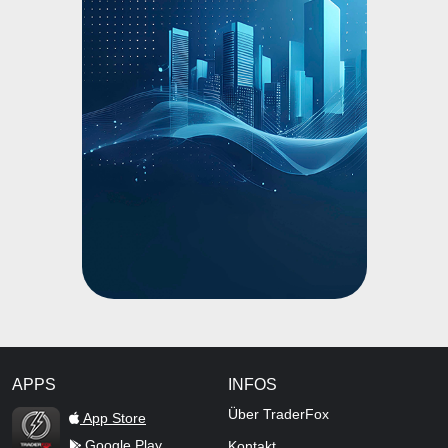
APPS
INFOS
TraderFox Flash
Über TraderFox
App Store
Google Play
Kontakt