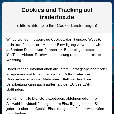
Aktien- und Artikelsuche
Seite
Cookies und Tracking auf
traderfox.de
(Bitte wählen Sie Ihre Cookie-Einstellungen)
ALLE AKTIEN
A2N7XR | YETI
–
Yeti Holdings Aktie
Wir verwenden notwendige Cookies, damit unsere Website
technisch funktioniert. Mit Ihrer Einwilligung verwenden wir
Realtime-Aktienkurs:
außerdem Dienste von Partnern, z. B. für eingebettete
-
-
-
YouTube-Videos, Reichweitenmessung und personalisierte
-
Werbung.
Dabei können Informationen auf Ihrem Gerät gespeichert oder
Marktkapitalisierung
3,95 Mrd. USD
ausgelesen und Nutzungsdaten an Drittanbieter wie
Google/YouTube oder Meta übermittelt werden. Eine
Unternehmenswert
4,05 Mrd. USD
Verarbeitung kann auch außerhalb der EU/des EWR
stattfinden.
Umsatz
1,87 Mrd. USD
Sie können alle Dienste akzeptieren, ablehnen oder Ihre
Auswahl individuell festlegen. Ihre Einwilligung können Sie
jederzeit über die
Cookie-Einstellungen
im Footer widerrufen
MONKEY-TRADER INDIKATOR
oder ändern.