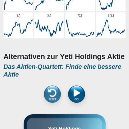
1J
3J
5J
10J
Alternativen zur Yeti Holdings Aktie
Das Aktien-Quartett: Finde eine bessere
Aktie
YETI Holdings, Inc. engages in the
Yeti Holdings
design, marketing, and