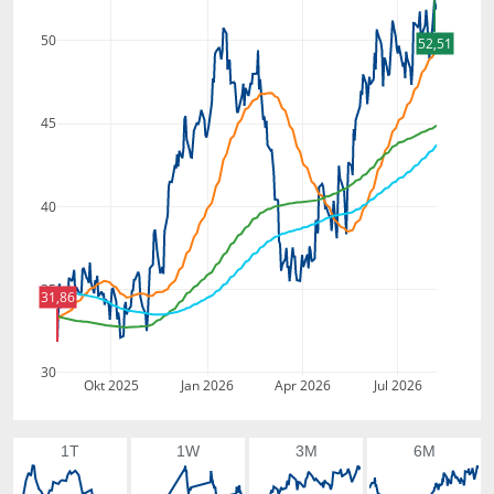
50
52,51
45
40
35
31,86
30
Okt 2025
Jan 2026
Apr 2026
Jul 2026
1T
1W
3M
6M