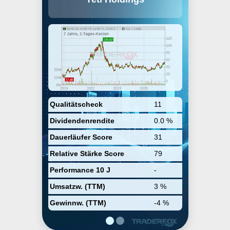
distribution of products for the
outdoor and recreation market. Its
products include coolers,
drinkware, travel bags, backpacks,
multipurpose buckets, outdoor
chairs, blankets, dog bowls,
apparel, and accessories. The
company was founded by Roy J.
Seiders and Ryan R. Seiders in
2006 and is headquartered in
Austin, TX.
Qualitätscheck
11
Dividendenrendite
0.0 %
Dauerläufer Score
31
Relative Stärke Score
79
Performance 10 J
-
Umsatzw. (TTM)
3 %
Gewinnw. (TTM)
-4 %