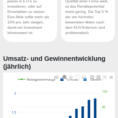
passiv in ETFs zu
Qualität einer Firma weiß,
investieren, oder auf
ist das Renditepotential
Einzelaktien zu setzen.
meist gering. Die Top 5 %
Eine Aktie sollte mehr als
der am höchsten
10% pro Jahr steigen,
bewerteten Aktien nach
damit ein Investment
dem KUV-Kriterium sind
lohnenswert ist.
problematisch.
Umsatz- und Gewinnentwicklung
(jährlich)
Nettogewinnmarge
Umsatz
Gewinn
100
2
80
1,5