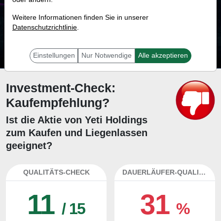
76.7 %
Weitere Informationen finden Sie in unserer
Datenschutzrichtlinie
Mit 76.7 % Wahrscheinlichkeit wird selbst der unglücklichst agierende Trader
.
mit dieser Aktie erfolgreich sein.
Einstellungen
Nur Notwendige
Alle akzeptieren
Investment-Check:
Kaufempfehlung?
Ist die Aktie von Yeti Holdings
zum Kaufen und Liegenlassen
geeignet?
QUALITÄTS-CHECK
DAUERLÄUFER-QUALITÄTEN
11
31
/ 15
%