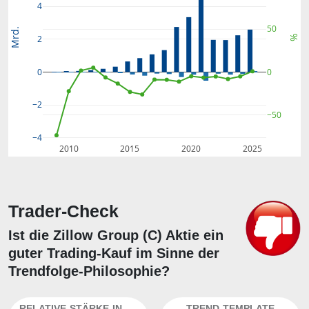
4
50
Mrd.
%
2
0
0
−2
−50
−4
2010
2015
2020
2025
Trader-Check
Ist die Zillow Group (C) Aktie ein
guter Trading-Kauf im Sinne der
Trendfolge-Philosophie?
RELATIVE-STÄRKE-INDEX
TREND-TEMPLATE