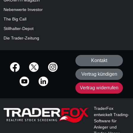
GROWTH
Magazin
Nebenwerte Investor
The Big Call
Stillhalter-Depot
Die Trader-Zeitung
Kontakt
offizielle Social Media-Accounts
Vertrag kündigen
Vertrag widerrufen
TraderFox
entwickelt Trading-
Software für
Anleger und