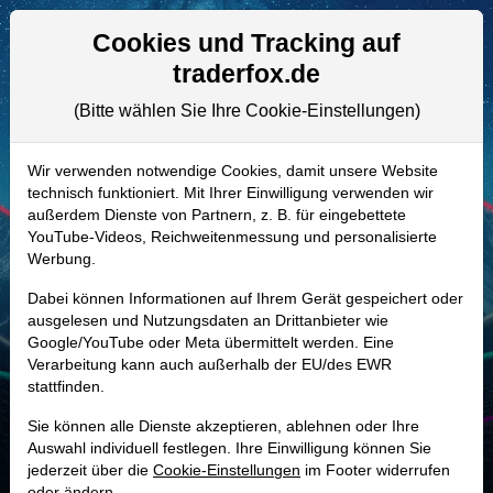
Aktien- und Artikelsuche
Seite
Cookies und Tracking auf
traderfox.de
(Bitte wählen Sie Ihre Cookie-Einstellungen)
ALLE AKTIEN
A14XZY | Z
–
Zillow Group (C) Aktie
Wir verwenden notwendige Cookies, damit unsere Website
technisch funktioniert. Mit Ihrer Einwilligung verwenden wir
Realtime-Aktienkurs:
außerdem Dienste von Partnern, z. B. für eingebettete
-
-
-
YouTube-Videos, Reichweitenmessung und personalisierte
-
Werbung.
Dabei können Informationen auf Ihrem Gerät gespeichert oder
Marktkapitalisierung
7,58 Mrd. USD
ausgelesen und Nutzungsdaten an Drittanbieter wie
Google/YouTube oder Meta übermittelt werden. Eine
Unternehmenswert
7,45 Mrd. USD
Verarbeitung kann auch außerhalb der EU/des EWR
stattfinden.
Umsatz
2,58 Mrd. USD
Sie können alle Dienste akzeptieren, ablehnen oder Ihre
Auswahl individuell festlegen. Ihre Einwilligung können Sie
jederzeit über die
Cookie-Einstellungen
im Footer widerrufen
MONKEY-TRADER INDIKATOR
oder ändern.