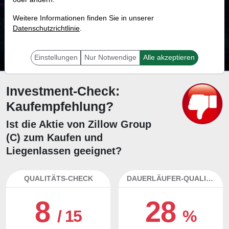
8.6 %
Weitere Informationen finden Sie in unserer
Datenschutzrichtlinie
Mit 8.6 % Wahrscheinlichkeit wird selbst der unglücklichst agierende Trader
.
mit dieser Aktie erfolgreich sein.
Einstellungen
Nur Notwendige
Alle akzeptieren
Investment-Check:
Kaufempfehlung?
Ist die Aktie von Zillow Group
(C) zum Kaufen und
Liegenlassen geeignet?
QUALITÄTS-CHECK
DAUERLÄUFER-QUALITÄTEN
8
28
/ 15
%