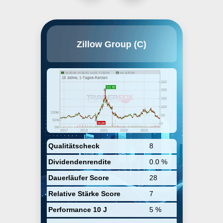
Zillow Group, Inc. engages in the
Zillow Group (C)
provision of real estate and home-
related information marketplaces
on mobile and the web. The
company was founded by Richard
N. Barton and Lloyd D. Frink in
December 2004 and is
headquartered in Seattle, WA.
Qualitätscheck
8
Dividendenrendite
0.0 %
Dauerläufer Score
28
Relative Stärke Score
7
Performance 10 J
5 %