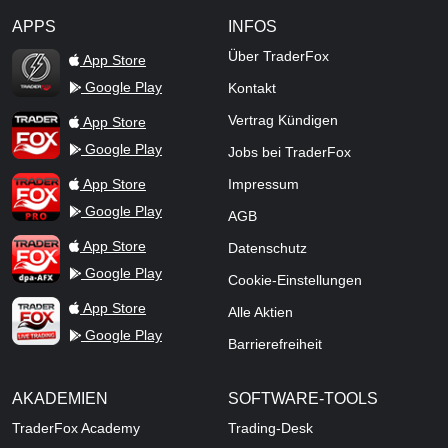
APPS
INFOS
TraderFox Flash
Über TraderFox
App Store
Google Play
Kontakt
TraderFox App
Vertrag Kündigen
App Store
Google Play
Jobs bei TraderFox
TraderFox Pro
App Store
Impressum
Google Play
AGB
TraderFox dpa-AFX ProFeed
App Store
Datenschutz
Google Play
Cookie-Einstellungen
TraderFox Live Trading
App Store
Alle Aktien
Google Play
Barrierefreiheit
AKADEMIEN
SOFTWARE-TOOLS
TraderFox Academy
Trading-Desk