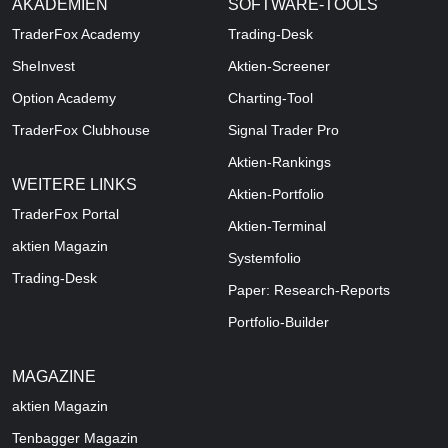
AKADEMIEN
SOFTWARE-TOOLS
TraderFox Academy
Trading-Desk
SheInvest
Aktien-Screener
Option Academy
Charting-Tool
TraderFox Clubhouse
Signal Trader Pro
Aktien-Rankings
WEITERE LINKS
Aktien-Portfolio
TraderFox Portal
Aktien-Terminal
aktien Magazin
Systemfolio
Trading-Desk
Paper: Research-Reports
Portfolio-Builder
MAGAZINE
aktien
Magazin
Tenbagger Magazin