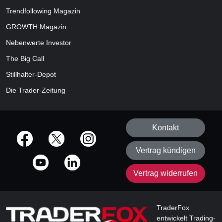
Trendfollowing Magazin
GROWTH
Magazin
Nebenwerte Investor
The Big Call
Stillhalter-Depot
Die Trader-Zeitung
Kontakt
offizielle Social Media-Accounts
Vertrag kündigen
Vertrag widerrufen
TraderFox
entwickelt Trading-