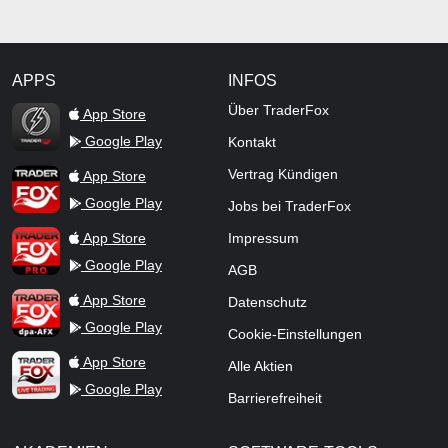
APPS
INFOS
TraderFox Flash
Über TraderFox
App Store
Google Play
Kontakt
TraderFox App
Vertrag Kündigen
App Store
Google Play
Jobs bei TraderFox
TraderFox Pro
App Store
Impressum
Google Play
AGB
TraderFox dpa-AFX ProFeed
App Store
Datenschutz
Google Play
Cookie-Einstellungen
TraderFox Live Trading
App Store
Alle Aktien
Google Play
Barrierefreiheit