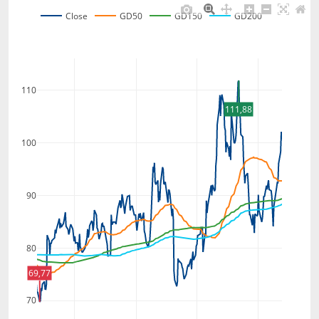
Close
GD50
GD150
GD200
110
111,88
100
90
80
69,77
70