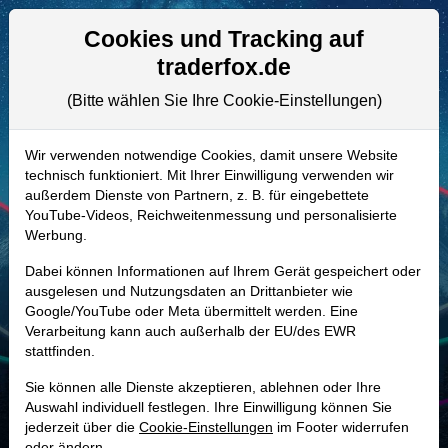
Aktien- und Artikelsuche
Seite
Cookies und Tracking auf
traderfox.de
(Bitte wählen Sie Ihre Cookie-Einstellungen)
ALLE AKTIEN
A2PGJ2 | ZM
–
Zoom
Wir verwenden notwendige Cookies, damit unsere Website
technisch funktioniert. Mit Ihrer Einwilligung verwenden wir
Communications Aktie
außerdem Dienste von Partnern, z. B. für eingebettete
Realtime-Aktienkurs:
YouTube-Videos, Reichweitenmessung und personalisierte
Werbung.
-
-
-
-
Dabei können Informationen auf Ihrem Gerät gespeichert oder
ausgelesen und Nutzungsdaten an Drittanbieter wie
Google/YouTube oder Meta übermittelt werden. Eine
Marktkapitalisierung
29,16 Mrd. USD
Verarbeitung kann auch außerhalb der EU/des EWR
stattfinden.
Unternehmenswert
21,50 Mrd. USD
Sie können alle Dienste akzeptieren, ablehnen oder Ihre
Umsatz
4,87 Mrd. USD
Auswahl individuell festlegen. Ihre Einwilligung können Sie
jederzeit über die
Cookie-Einstellungen
im Footer widerrufen
oder ändern.