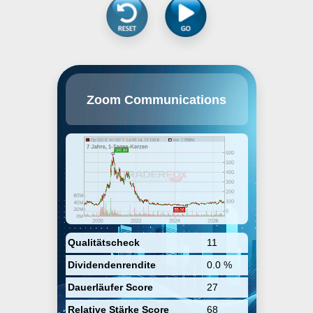
Zoom Communications, Inc.
Zoom Communications
engages in the provision of a
communications and
collaboration platform. It operates
through the following
geographical segments: Americas,
Asia Pacific, and Europe, Middle
East, and Africa. The company
was founded by Eric S. Yuan in
2011 and is headquartered in San
Jose, CA.
Qualitätscheck
11
Dividendenrendite
0.0 %
Dauerläufer Score
27
Relative Stärke Score
68