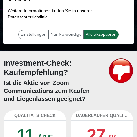
MONKEY-TRADER INDIKATOR
Weitere Informationen finden Sie in unserer
71.6 %
Datenschutzrichtlinie
.
Mit 71.6 % Wahrscheinlichkeit wird selbst der unglücklichst agierende Trader
mit dieser Aktie erfolgreich sein.
Einstellungen
Nur Notwendige
Alle akzeptieren
Investment-Check:
Kaufempfehlung?
Ist die Aktie von Zoom
Communications zum Kaufen
und Liegenlassen geeignet?
QUALITÄTS-CHECK
DAUERLÄUFER-QUALITÄTEN
11
27