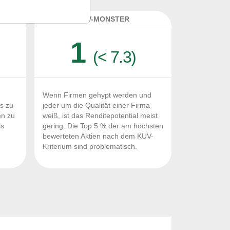
K
KUV-MONSTER
1
(< 7.3)
Wenn Firmen gehypt werden und
Fs zu
jeder um die Qualität einer Firma
en zu
weiß, ist das Renditepotential meist
ls
gering. Die Top 5 % der am höchsten
n
bewerteten Aktien nach dem KUV-
Kriterium sind problematisch.