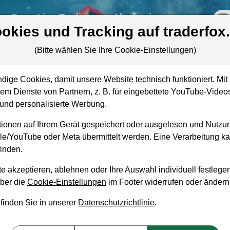
re
Live-Trading
Akademie
off
okies und Tracking auf traderfox
(Bitte wählen Sie Ihre Cookie-Einstellungen)
ige Cookies, damit unsere Website technisch funktioniert. Mit 
Marktkapitalisierung
109,45 Mrd. USD
m Dienste von Partnern, z. B. für eingebettete YouTube-Video
nd personalisierte Werbung.
Unternehmenswert
118,08 Mrd. USD
ionen auf Ihrem Gerät gespeichert oder ausgelesen und Nutzu
Umsatz
88,67 Mrd. USD
gle/YouTube oder Meta übermittelt werden. Eine Verarbeitung 
inden.
e akzeptieren, ablehnen oder Ihre Auswahl individuell festlegen
über die
Cookie-Einstellungen
im Footer widerrufen oder ändern
aufempfehlung?
 finden Sie in unserer
Datenschutzrichtlinie
.
e Group zum Kaufen und Liegenlassen geeignet?