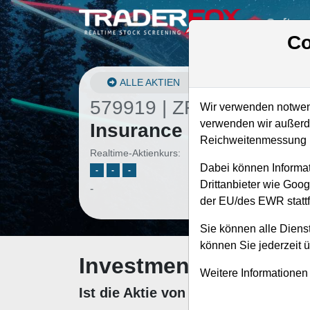
Softwa
Co
ALLE AKTIEN
579919 | ZFIN
–
Zurich
Wir verwenden notwend
verwenden wir außerde
Insurance Group Aktie
Reichweitenmessung u
Realtime-Aktienkurs:
Dabei können Informat
-
-
-
Drittanbieter wie Goo
-
der EU/des EWR stattf
Sie können alle Dienst
können Sie jederzeit 
Investment-Check: K
Weitere Informationen
Ist die Aktie von Zurich Insuranc