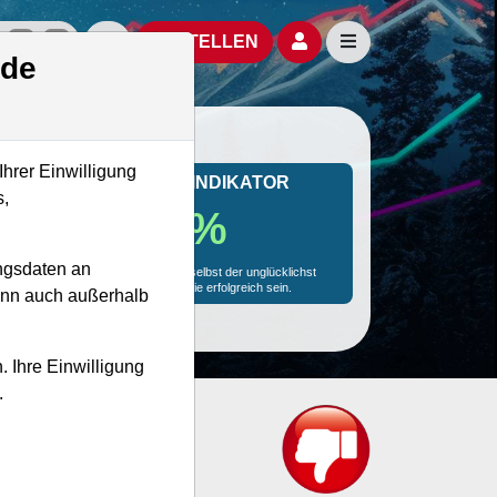
izielle Social Media-Accounts
Aktien- und Artikelsuche öffnen
Seitennavigation öf
BESTELLEN
.de
Ihrer Einwilligung
MONKEY-TRADER INDIKATOR
s,
58.1 %
ngsdaten an
Mit 58.1 % Wahrscheinlichkeit wird selbst der unglücklichst
agierende Trader mit dieser Aktie erfolgreich sein.
kann auch außerhalb
. Ihre Einwilligung
.