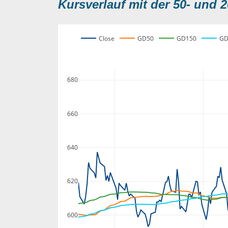
Kursverlauf mit der 50- und 2
Close
GD50
GD150
GD
680
660
640
620
600