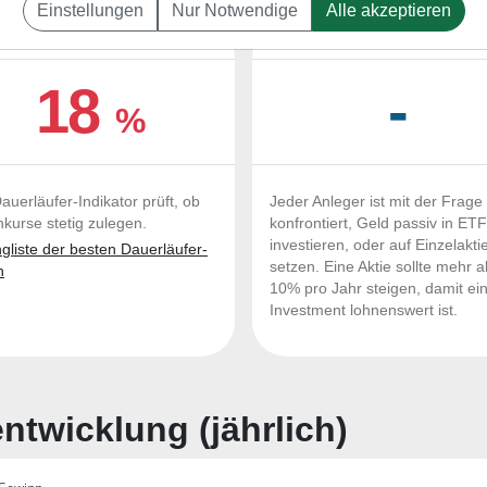
Einstellungen
Nur Notwendige
Alle akzeptieren
UERLÄUFER-QUALITÄTEN
OUTPERFORMER-CHEC
18
-
%
auerläufer-Indikator prüft, ob
Jeder Anleger ist mit der Frage
nkurse stetig zulegen.
konfrontiert, Geld passiv in ET
investieren, oder auf Einzelakti
liste der besten Dauerläufer-
setzen. Eine Aktie sollte mehr a
n
10% pro Jahr steigen, damit ei
Investment lohnenswert ist.
twicklung (jährlich)