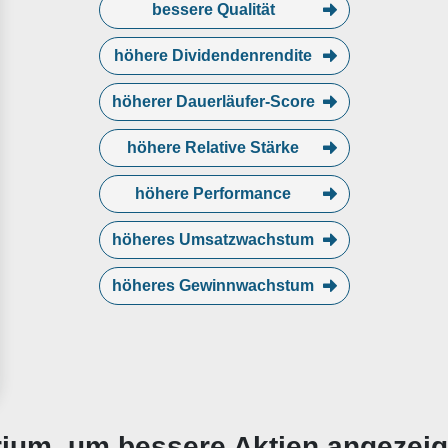
bessere Qualität
höhere Dividendenrendite
höherer Dauerläufer-Score
höhere Relative Stärke
höhere Performance
höheres Umsatzwachstum
höheres Gewinnwachstum
erium, um bessere Aktien angezei