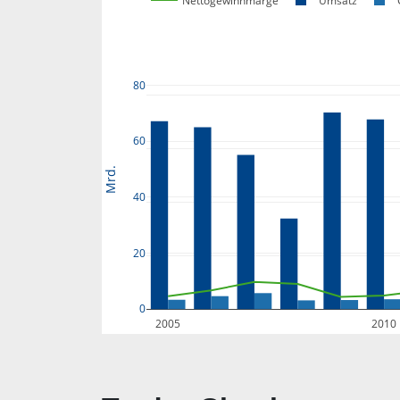
Nettogewinnmarge
Umsatz
80
60
Mrd.
40
20
0
2005
2010