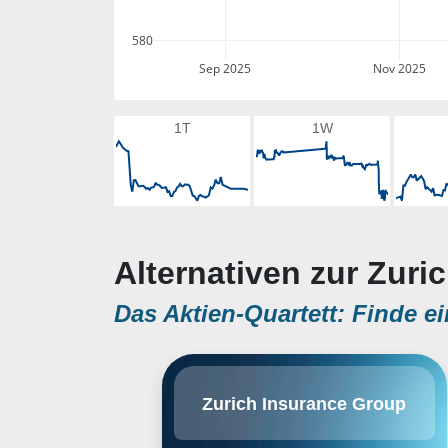
580
Sep 2025
Nov 2025
1T
1W
Alternativen zur Zuri
Das Aktien-Quartett: Finde ei
Zurich ist ein Multilinien-
Zurich Insurance Group
Versicherer, der beide Lebens-
und Nichtlebensversicherung
versichert und auch Farmers