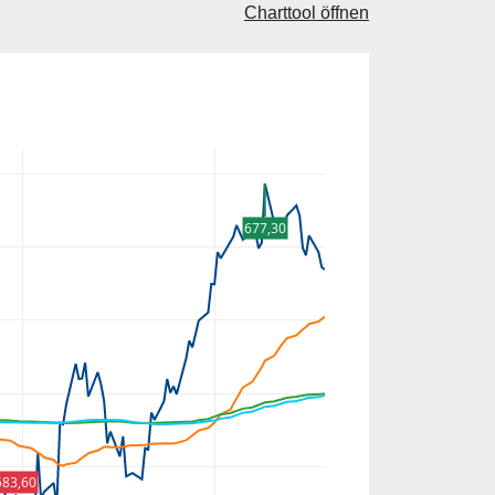
Charttool öffnen
677,30
583,60