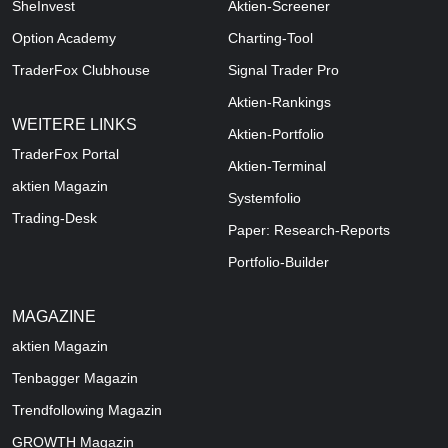
SheInvest
Aktien-Screener
Option Academy
Charting-Tool
TraderFox Clubhouse
Signal Trader Pro
Aktien-Rankings
WEITERE LINKS
Aktien-Portfolio
TraderFox Portal
Aktien-Terminal
aktien Magazin
Systemfolio
Trading-Desk
Paper: Research-Reports
Portfolio-Builder
MAGAZINE
aktien
Magazin
Tenbagger Magazin
Trendfollowing Magazin
GROWTH
Magazin