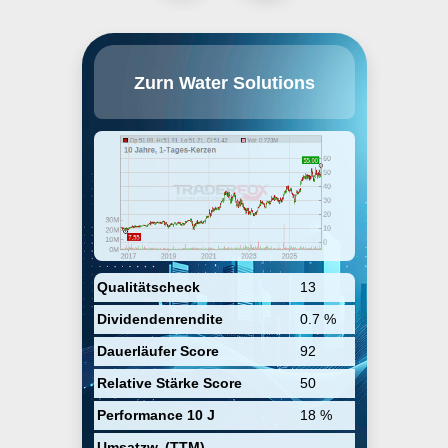
Zurn Elkay Water Solutions Corp.
Zurn Water Solutions
engages in the design,
procurement, manufacture, and
sale of water solutions. It operates
through the following
geographical segments: United
States, Canada, and Rest of
World. The company was founded
on February 24, 1892 and is
headquartered in Milwaukee, WI.
Qualitätscheck
13
Dividendenrendite
0.7 %
Dauerläufer Score
92
Relative Stärke Score
50
Performance 10 J
18 %
Umsatzw. (TTM)
-