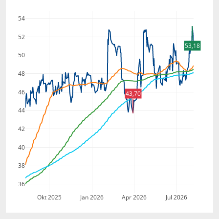
54
52
53,18
50
48
46
43,70
44
42
40
38
36
Okt 2025
Jan 2026
Apr 2026
Jul 2026