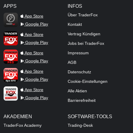
APPS
INFOS
TraderFox Flash
Über TraderFox
App Store
Google Play
Kontakt
TraderFox App
Vertrag Kündigen
App Store
Google Play
Jobs bei TraderFox
TraderFox Pro
App Store
Impressum
Google Play
AGB
TraderFox dpa-AFX ProFeed
App Store
Datenschutz
Google Play
Cookie-Einstellungen
TraderFox Live Trading
App Store
Alle Aktien
Google Play
Barrierefreiheit
AKADEMIEN
SOFTWARE-TOOLS
TraderFox Academy
Trading-Desk