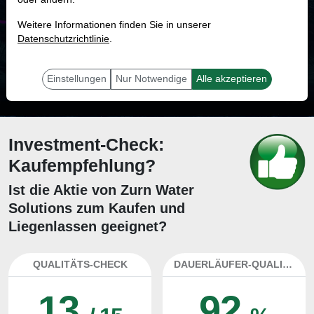
MONKEY-TRADER INDIKATOR
Weitere Informationen finden Sie in unserer
70.4 %
Datenschutzrichtlinie
.
Mit 70.4 % Wahrscheinlichkeit wird selbst der unglücklichst agierende Trader
mit dieser Aktie erfolgreich sein.
Einstellungen
Nur Notwendige
Alle akzeptieren
Investment-Check:
Kaufempfehlung?
Ist die Aktie von Zurn Water
Solutions zum Kaufen und
Liegenlassen geeignet?
QUALITÄTS-CHECK
DAUERLÄUFER-QUALITÄTEN
13
92