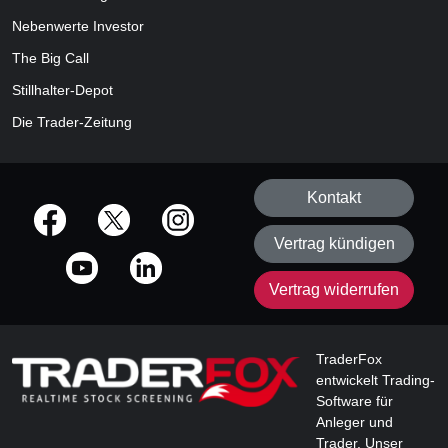
Nebenwerte Investor
The Big Call
Stillhalter-Depot
Die Trader-Zeitung
Kontakt
offizielle Social Media-Accounts
Vertrag kündigen
Vertrag widerrufen
TraderFox
entwickelt Trading-
Software für
Anleger und
Trader. Unser