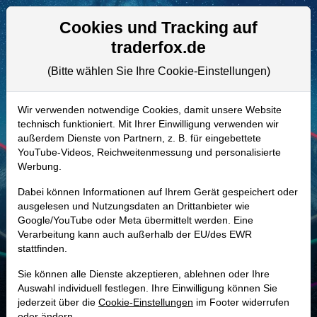
Aktien- und Artikelsuche
Seite
Cookies und Tracking auf
traderfox.de
(Bitte wählen Sie Ihre Cookie-Einstellungen)
ALLE AKTIEN
A3C4XJ | ZWS
–
Zurn Water
Wir verwenden notwendige Cookies, damit unsere Website
technisch funktioniert. Mit Ihrer Einwilligung verwenden wir
Solutions Aktie
außerdem Dienste von Partnern, z. B. für eingebettete
Realtime-Aktienkurs:
YouTube-Videos, Reichweitenmessung und personalisierte
Werbung.
-
-
-
-
Dabei können Informationen auf Ihrem Gerät gespeichert oder
ausgelesen und Nutzungsdaten an Drittanbieter wie
Google/YouTube oder Meta übermittelt werden. Eine
Marktkapitalisierung
8,53 Mrd. USD
Verarbeitung kann auch außerhalb der EU/des EWR
stattfinden.
Unternehmenswert
8,72 Mrd. USD
Sie können alle Dienste akzeptieren, ablehnen oder Ihre
Umsatz
1,70 Mrd. USD
Auswahl individuell festlegen. Ihre Einwilligung können Sie
jederzeit über die
Cookie-Einstellungen
im Footer widerrufen
oder ändern.