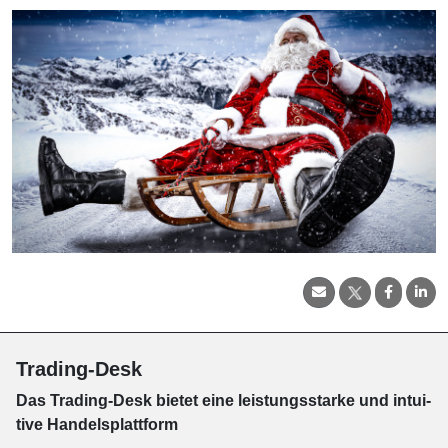
Trading-Desk
Das Trading-
Desk bie­tet eine leis­tungs­star­ke und in­tui­
tive Han­dels­platt­form