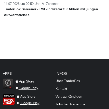
14.07.2026 um 09:59 Uhr |
A. Zehetner
TraderFox Screener - RSL-Indikator für Aktien mit jungen
Aufwärtstrends
APPS
INFOS
Über TraderFox
App Store
Google Play
Kontakt
TraderFox Flash
TraderFox App
App Store
Vertrag Kündigen
Google Play
Jobs bei TraderFox