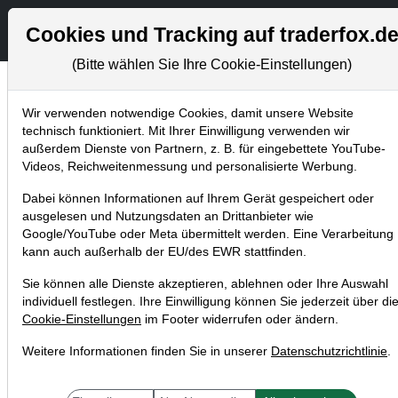
Aktien- und Artikels
S
Cookies und Tracking auf traderfox.d
(Bitte wählen Sie Ihre Cookie-Einstellungen)
Wir verwenden notwendige Cookies, damit unsere Website
Aktuelles
technisch funktioniert. Mit Ihrer Einwilligung verwenden wir
Home
Blog
Aktuelles
außerdem Dienste von Partnern, z. B. für eingebettete YouTube-
Videos, Reichweitenmessung und personalisierte Werbung.
3 TraderFox Rabatt-Aktionen laufen
Dabei können Informationen auf Ihrem Gerät gespeichert oder
noch bis zum 31.12.2018
ausgelesen und Nutzungsdaten an Drittanbieter wie
Google/YouTube oder Meta übermittelt werden. Eine Verarbeitung
27.12.2018 um 15:22 Uhr
|
TraderFox GmbH
kann auch außerhalb der EU/des EWR stattfinden.
Sie können alle Dienste akzeptieren, ablehnen oder Ihre Auswahl
individuell festlegen. Ihre Einwilligung können Sie jederzeit über di
Cookie-Einstellungen
im Footer widerrufen oder ändern.
Weitere Informationen finden Sie in unserer
Datenschutzrichtlinie
.