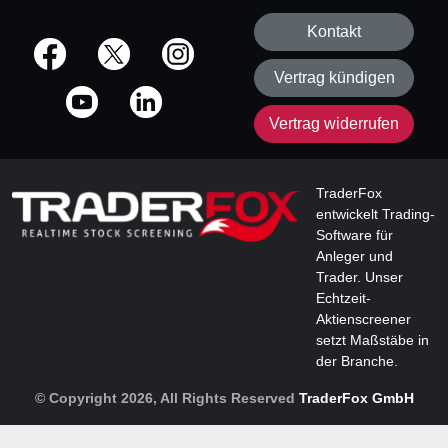
Kontakt
offizielle Social Media-Accounts
Vertrag kündigen
Vertrag widerrufen
TraderFox
entwickelt Trading-
Software für
Anleger und
Trader. Unser
Echtzeit-
Aktienscreener
setzt Maßstäbe in
der Branche.
© Copyright 2026, All Rights Reserved
TraderFox GmbH