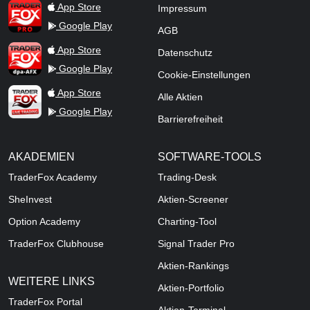
TraderFox Pro
App Store
Impressum
Google Play
AGB
TraderFox dpa-AFX ProFeed
App Store
Datenschutz
Google Play
Cookie-Einstellungen
TraderFox Live Trading
App Store
Alle Aktien
Google Play
Barrierefreiheit
AKADEMIEN
SOFTWARE-TOOLS
TraderFox Academy
Trading-Desk
SheInvest
Aktien-Screener
Option Academy
Charting-Tool
TraderFox Clubhouse
Signal Trader Pro
Aktien-Rankings
WEITERE LINKS
Aktien-Portfolio
TraderFox Portal