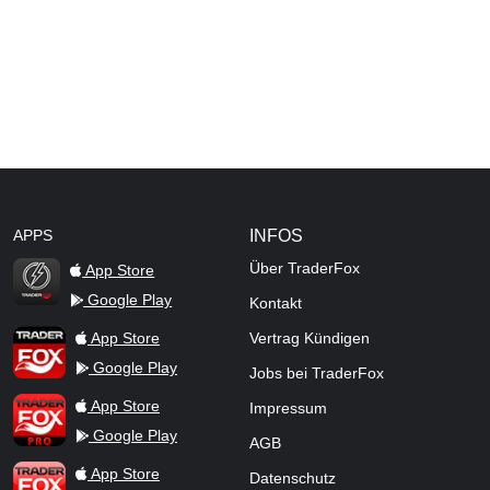
APPS
INFOS
Über TraderFox
App Store
Google Play
Kontakt
TraderFox Flash
TraderFox App
App Store
Vertrag Kündigen
Google Play
Jobs bei TraderFox
TraderFox Pro
App Store
Impressum
Google Play
AGB
TraderFox dpa-AFX ProFeed
App Store
Datenschutz