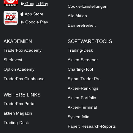
Google Play
Cookie-Einstellungen
TraderFox Live Trading
App Store
Alle Aktien
Google Play
Barrierefreiheit
AKADEMIEN
SOFTWARE-TOOLS
TraderFox Academy
Trading-Desk
SheInvest
Aktien-Screener
Option Academy
Charting-Tool
TraderFox Clubhouse
Signal Trader Pro
Aktien-Rankings
WEITERE LINKS
Aktien-Portfolio
TraderFox Portal
Aktien-Terminal
aktien Magazin
Systemfolio
Trading-Desk
Paper: Research-Reports