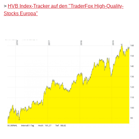
>
HVB Index-Tracker auf den "TraderFox High-Quality-
Stocks Europa"