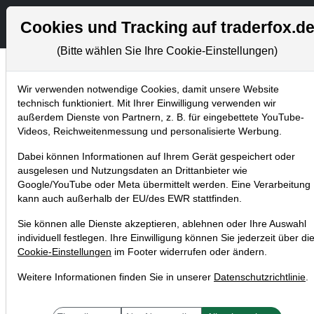
Aktien- und Artikels
S
Cookies und Tracking auf traderfox.d
(Bitte wählen Sie Ihre Cookie-Einstellungen)
Wir verwenden notwendige Cookies, damit unsere Website
Aktuelles
technisch funktioniert. Mit Ihrer Einwilligung verwenden wir
Home
Blog
Aktuelles
außerdem Dienste von Partnern, z. B. für eingebettete YouTube-
Videos, Reichweitenmessung und personalisierte Werbung.
4 Jahre High-Quality-Stocks: Diese 10
Dabei können Informationen auf Ihrem Gerät gespeichert oder
Aktien sind im Erfolgsdepot (100 %
ausgelesen und Nutzungsdaten an Drittanbieter wie
Rendite in 4 Jahren)
Google/YouTube oder Meta übermittelt werden. Eine Verarbeitung
kann auch außerhalb der EU/des EWR stattfinden.
20.07.2019 um 12:44 Uhr
|
TraderFox GmbH
Sie können alle Dienste akzeptieren, ablehnen oder Ihre Auswahl
individuell festlegen. Ihre Einwilligung können Sie jederzeit über di
Cookie-Einstellungen
im Footer widerrufen oder ändern.
Weitere Informationen finden Sie in unserer
Datenschutzrichtlinie
.