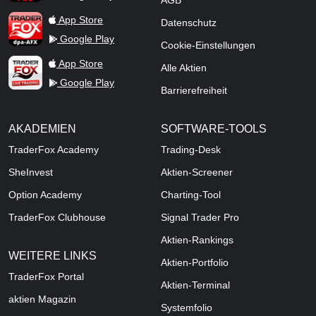
AGB
TraderFox dpa-AFX ProFeed
App Store
Datenschutz
Google Play
Cookie-Einstellungen
TraderFox Live Trading
App Store
Alle Aktien
Google Play
Barrierefreiheit
AKADEMIEN
SOFTWARE-TOOLS
TraderFox Academy
Trading-Desk
SheInvest
Aktien-Screener
Option Academy
Charting-Tool
TraderFox Clubhouse
Signal Trader Pro
Aktien-Rankings
WEITERE LINKS
Aktien-Portfolio
TraderFox Portal
Aktien-Terminal
aktien Magazin
Systemfolio