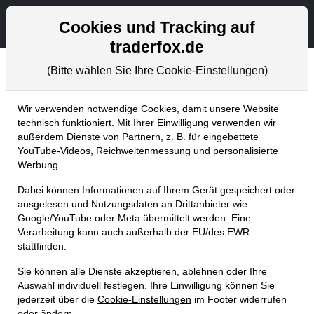
Aktien- und Artikelsuche
Seite
Cookies und Tracking auf
traderfox.de
(Bitte wählen Sie Ihre Cookie-Einstellungen)
Tradingerfolge
Home
Blog
Tradingerfolge
Wir verwenden notwendige Cookies, damit unsere Website
technisch funktioniert. Mit Ihrer Einwilligung verwenden wir
außerdem Dienste von Partnern, z. B. für eingebettete
Schlumberger: Wir sind dem Pivotal
YouTube-Videos, Reichweitenmessung und personalisierte
Point aggressiv gefolgt. Drei
Werbung.
bedeutsame Wachstumstreiber!
Dabei können Informationen auf Ihrem Gerät gespeichert oder
ausgelesen und Nutzungsdaten an Drittanbieter wie
16.02.2026 um 17:05 Uhr
|
J. Meyer
Google/YouTube oder Meta übermittelt werden. Eine
Verarbeitung kann auch außerhalb der EU/des EWR
stattfinden.
Sie können alle Dienste akzeptieren, ablehnen oder Ihre
Auswahl individuell festlegen. Ihre Einwilligung können Sie
jederzeit über die
Cookie-Einstellungen
im Footer widerrufen
oder ändern.