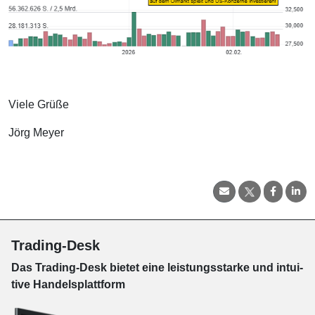
Viele Grüße
Jörg Meyer
Trading-Desk
Das Trading-
Desk bie­tet eine leis­tungs­star­ke und in­tui­
tive Han­dels­platt­form