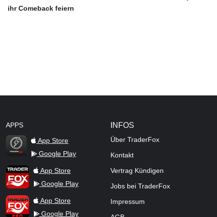
ihr Comeback feiern
APPS
INFOS
Über TraderFox
App Store
Google Play
Kontakt
TraderFox Flash
TraderFox App
App Store
Vertrag Kündigen
Google Play
Jobs bei TraderFox
TraderFox Pro
App Store
Impressum
Google Play