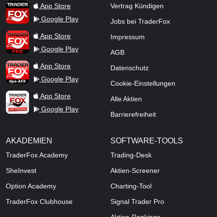
TraderFox App
App Store
Vertrag Kündigen
Google Play
Jobs bei TraderFox
TraderFox Pro
App Store
Impressum
Google Play
AGB
TraderFox dpa-AFX ProFeed
App Store
Datenschutz
Google Play
Cookie-Einstellungen
TraderFox Live Trading
App Store
Alle Aktien
Google Play
Barrierefreiheit
AKADEMIEN
SOFTWARE-TOOLS
TraderFox Academy
Trading-Desk
SheInvest
Aktien-Screener
Option Academy
Charting-Tool
TraderFox Clubhouse
Signal Trader Pro