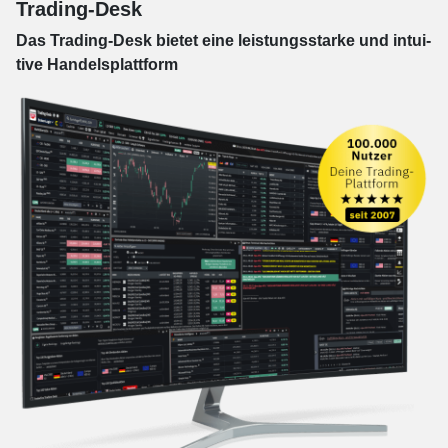
Trading-Desk
Das Trading-
Desk bie­tet eine leis­tungs­star­ke und in­tui­
tive Han­dels­platt­form