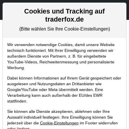
Aktien- und Artikelsuche
Seite
Cookies und Tracking auf
traderfox.de
(Bitte wählen Sie Ihre Cookie-Einstellungen)
Trader-Blog
Home
Blog
Trader-Blog
Wir verwenden notwendige Cookies, damit unsere Website
technisch funktioniert. Mit Ihrer Einwilligung verwenden wir
außerdem Dienste von Partnern, z. B. für eingebettete
Trendstabilität - Diese US-Werte
YouTube-Videos, Reichweitenmessung und personalisierte
befinden sich in stabilen
Werbung.
Aufwärtstrends
Dabei können Informationen auf Ihrem Gerät gespeichert oder
ausgelesen und Nutzungsdaten an Drittanbieter wie
05.03.2026 um 11:54 Uhr
|
A. Zehetner
Google/YouTube oder Meta übermittelt werden. Eine
Verarbeitung kann auch außerhalb der EU/des EWR
stattfinden.
Sie können alle Dienste akzeptieren, ablehnen oder Ihre
Auswahl individuell festlegen. Ihre Einwilligung können Sie
jederzeit über die
Cookie-Einstellungen
im Footer widerrufen
oder ändern.