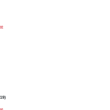
he
19)
he