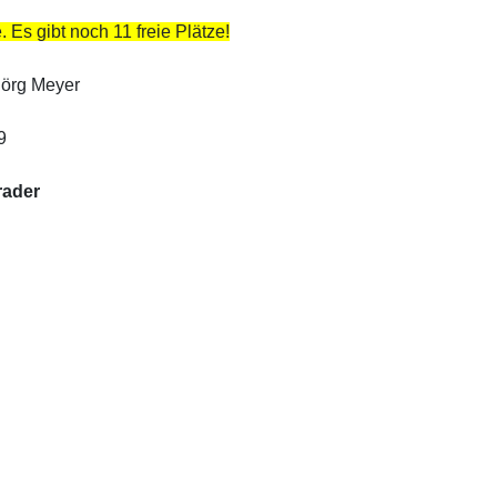
 Es gibt noch 11 freie Plätze!
Jörg Meyer
9
rader