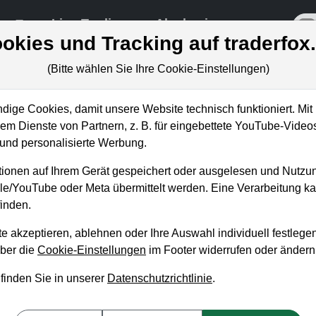
re
Live-Trading
Akademie
off
okies und Tracking auf traderfox
(Bitte wählen Sie Ihre Cookie-Einstellungen)
ige Cookies, damit unsere Website technisch funktioniert. Mit 
m Dienste von Partnern, z. B. für eingebettete YouTube-Video
en nächsten 8 Wochen (Vorträge
nd personalisierte Werbung.
ihen, Seminare,…)
ionen auf Ihrem Gerät gespeichert oder ausgelesen und Nutzu
gle/YouTube oder Meta übermittelt werden. Eine Verarbeitung 
inden.
e akzeptieren, ablehnen oder Ihre Auswahl individuell festlegen
über die
Cookie-Einstellungen
im Footer widerrufen oder ändern
 finden Sie in unserer
Datenschutzrichtlinie
.