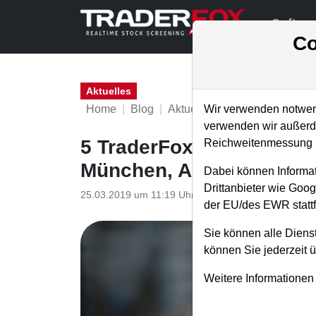
Softwa
Co
Aktuelles
Home
Blog
Aktuelles
Wir verwenden notwend
verwenden wir außerde
5 TraderFox-Events in d
Reichweitenmessung u
München, Ausbildungsre
Dabei können Informat
Drittanbieter wie Goo
25.03.2019 um 11:19 Uhr
|
TraderFox GmbH
der EU/des EWR stattf
Sie können alle Dienst
können Sie jederzeit 
Weitere Informationen