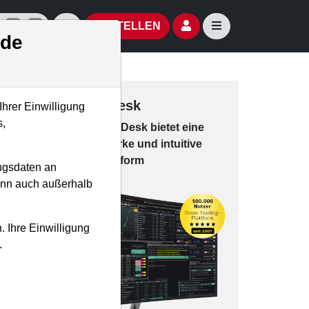
izielle Social Media-Accounts
Aktien- und Artikelsuche öffnen
Seitennavigation öf
BESTELLEN
.de
Trading-Desk
Ihrer Einwilligung
s,
Das Trading-
Desk bie­tet eine
leis­tungs­star­ke und in­tui­tive
Han­dels­platt­form
ngsdaten an
kann auch außerhalb
. Ihre Einwilligung
.