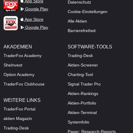
TraderFox dpa-AFX ProFeed
App Store
Datenschutz
Google Play
Cookie-Einstellungen
TraderFox Live Trading
App Store
Alle Aktien
Google Play
Barrierefreiheit
AKADEMIEN
SOFTWARE-TOOLS
TraderFox Academy
Trading-Desk
SheInvest
Aktien-Screener
Option Academy
Charting-Tool
TraderFox Clubhouse
Signal Trader Pro
Aktien-Rankings
WEITERE LINKS
Aktien-Portfolio
TraderFox Portal
Aktien-Terminal
aktien Magazin
Systemfolio
Trading-Desk
Paper: Research-Reports