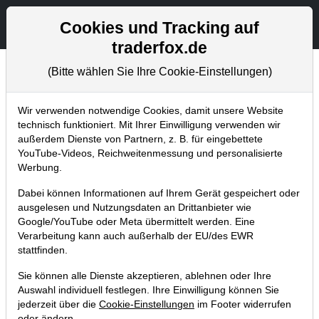
Aktien- und Artikelsuche
Seite
Cookies und Tracking auf
traderfox.de
(Bitte wählen Sie Ihre Cookie-Einstellungen)
Aktuelles
Home
Blog
Aktuelles
Wir verwenden notwendige Cookies, damit unsere Website
technisch funktioniert. Mit Ihrer Einwilligung verwenden wir
außerdem Dienste von Partnern, z. B. für eingebettete
7 neue TraderFox-
YouTube-Videos, Reichweitenmessung und personalisierte
Ausbildungsvideos und neue
Werbung.
Ausbildungsoffensive!
Dabei können Informationen auf Ihrem Gerät gespeichert oder
ausgelesen und Nutzungsdaten an Drittanbieter wie
10.08.2018 um 16:48 Uhr
|
TraderFox GmbH
Google/YouTube oder Meta übermittelt werden. Eine
Verarbeitung kann auch außerhalb der EU/des EWR
stattfinden.
Sie können alle Dienste akzeptieren, ablehnen oder Ihre
Auswahl individuell festlegen. Ihre Einwilligung können Sie
jederzeit über die
Cookie-Einstellungen
im Footer widerrufen
oder ändern.