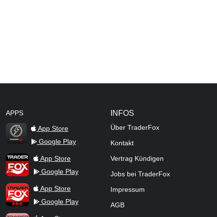
APPS
INFOS
Über TraderFox
App Store
Google Play
Kontakt
TraderFox Flash
TraderFox App
App Store
Vertrag Kündigen
Google Play
Jobs bei TraderFox
TraderFox Pro
App Store
Impressum
Google Play
AGB