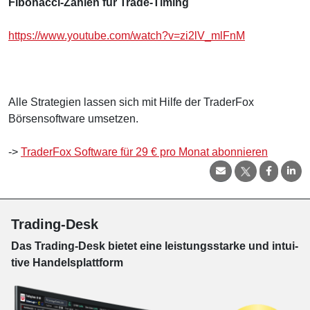
Fibonacci-Zahlen für Trade-Timing
https://www.youtube.com/watch?v=zi2lV_mlFnM
Alle Strategien lassen sich mit Hilfe der TraderFox
Börsensoftware umsetzen.
->
TraderFox Software für 29 € pro Monat abonnieren
Trading-Desk
Das Trading-
Desk bie­tet eine leis­tungs­star­ke und in­tui­
tive Han­dels­platt­form