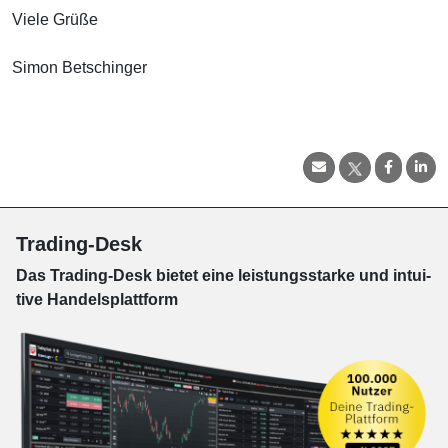
Viele Grüße
Simon Betschinger
Trading-Desk
Das Trading-
Desk bie­tet eine leis­tungs­star­ke und in­tui­
tive Han­dels­platt­form