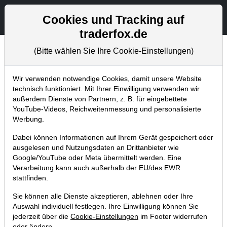
Aktien- und Artikelsuche
Seite
Cookies und Tracking auf
traderfox.de
(Bitte wählen Sie Ihre Cookie-Einstellungen)
Aktuelles
Home
Blog
Aktuelles
Wir verwenden notwendige Cookies, damit unsere Website
technisch funktioniert. Mit Ihrer Einwilligung verwenden wir
außerdem Dienste von Partnern, z. B. für eingebettete
Aktienscreener: So finden Sie
YouTube-Videos, Reichweitenmessung und personalisierte
Burggraben-Aktien nach der Strategie
Werbung.
von Warren Buffett!
Dabei können Informationen auf Ihrem Gerät gespeichert oder
ausgelesen und Nutzungsdaten an Drittanbieter wie
17.08.2023 um 13:38 Uhr
|
TraderFox GmbH
Google/YouTube oder Meta übermittelt werden. Eine
Verarbeitung kann auch außerhalb der EU/des EWR
stattfinden.
Sie können alle Dienste akzeptieren, ablehnen oder Ihre
Auswahl individuell festlegen. Ihre Einwilligung können Sie
jederzeit über die
Cookie-Einstellungen
im Footer widerrufen
oder ändern.