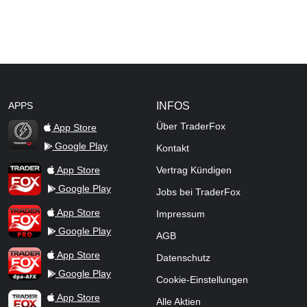
APPS
INFOS
Über TraderFox
App Store
Google Play
Kontakt
TraderFox Flash
TraderFox App
App Store
Vertrag Kündigen
Google Play
Jobs bei TraderFox
TraderFox Pro
App Store
Impressum
Google Play
AGB
TraderFox dpa-AFX ProFeed
App Store
Datenschutz
Google Play
Cookie-Einstellungen
TraderFox Live Trading
App Store
Alle Aktien