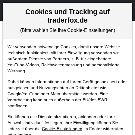
Aktien- und Artikelsuche
Seite
Cookies und Tracking auf
traderfox.de
(Bitte wählen Sie Ihre Cookie-Einstellungen)
Aktuelles
Home
Blog
Aktuelles
Wir verwenden notwendige Cookies, damit unsere Website
technisch funktioniert. Mit Ihrer Einwilligung verwenden wir
außerdem Dienste von Partnern, z. B. für eingebettete
Aktueller TraderFox-
YouTube-Videos, Reichweitenmessung und personalisierte
Newsletter
Werbung.
Dabei können Informationen auf Ihrem Gerät gespeichert oder
16.01.2014 um 16:08 Uhr
|
TraderFox GmbH
ausgelesen und Nutzungsdaten an Drittanbieter wie
Google/YouTube oder Meta übermittelt werden. Eine
Verarbeitung kann auch außerhalb der EU/des EWR
stattfinden.
Sie können alle Dienste akzeptieren, ablehnen oder Ihre
Auswahl individuell festlegen. Ihre Einwilligung können Sie
jederzeit über die
Cookie-Einstellungen
im Footer widerrufen
oder ändern.