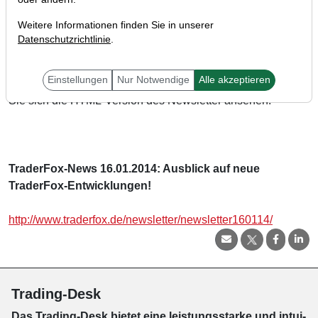
Weitere Informationen finden Sie in unserer
Datenschutzrichtlinie
.
Der aktuelle TraderFox-Newsletter ist fertig und wurde
Einstellungen
Nur Notwendige
Alle akzeptieren
soeben an alle TraderFox-Kunden verschickt. Hier können
Sie sich die HTML-Version des Newsletter ansehen:
TraderFox-News 16.01.2014: Ausblick auf neue
TraderFox-Entwicklungen!
http://www.traderfox.de/newsletter/newsletter160114/
Trading-Desk
Das Trading-
Desk bie­tet eine leis­tungs­star­ke und in­tui­