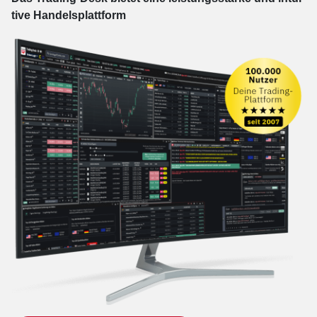
tive Han­dels­platt­form