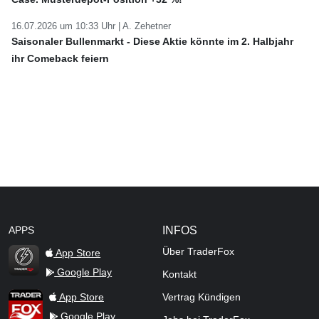
16.07.2026 um 10:33 Uhr |
A. Zehetner
Saisonaler Bullenmarkt - Diese Aktie könnte im 2. Halbjahr
ihr Comeback feiern
APPS
INFOS
Über TraderFox
App Store
Google Play
Kontakt
TraderFox Flash
TraderFox App
App Store
Vertrag Kündigen
Google Play