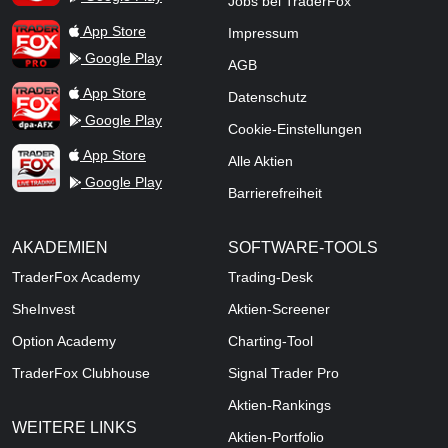
Jobs bei TraderFox
TraderFox Pro
App Store
Impressum
Google Play
AGB
TraderFox dpa-AFX ProFeed
App Store
Datenschutz
Google Play
Cookie-Einstellungen
TraderFox Live Trading
App Store
Alle Aktien
Google Play
Barrierefreiheit
AKADEMIEN
SOFTWARE-TOOLS
TraderFox Academy
Trading-Desk
SheInvest
Aktien-Screener
Option Academy
Charting-Tool
TraderFox Clubhouse
Signal Trader Pro
Aktien-Rankings
WEITERE LINKS
Aktien-Portfolio