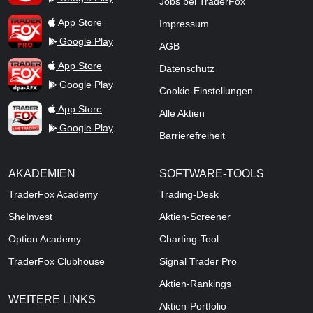
Jobs bei TraderFox
TraderFox Pro
App Store
Impressum
Google Play
AGB
TraderFox dpa-AFX ProFeed
App Store
Datenschutz
Google Play
Cookie-Einstellungen
TraderFox Live Trading
App Store
Alle Aktien
Google Play
Barrierefreiheit
AKADEMIEN
SOFTWARE-TOOLS
TraderFox Academy
Trading-Desk
SheInvest
Aktien-Screener
Option Academy
Charting-Tool
TraderFox Clubhouse
Signal Trader Pro
Aktien-Rankings
WEITERE LINKS
Aktien-Portfolio