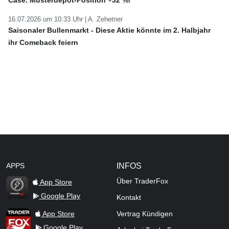
Case. Musterdepot-Position +32 %!
16.07.2026 um 10:33 Uhr |
A. Zehetner
Saisonaler Bullenmarkt - Diese Aktie könnte im 2. Halbjahr
ihr Comeback feiern
APPS
INFOS
Über TraderFox
App Store
Google Play
Kontakt
TraderFox Flash
TraderFox App
App Store
Vertrag Kündigen
Google Play