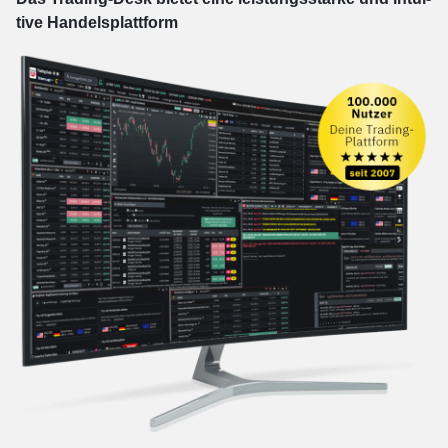
tive Han­dels­platt­form