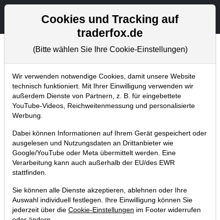
Aktien- und Artikelsuche
Seite
Cookies und Tracking auf
traderfox.de
(Bitte wählen Sie Ihre Cookie-Einstellungen)
Aktuelles
Home
Blog
Aktuelles
Wir verwenden notwendige Cookies, damit unsere Website
technisch funktioniert. Mit Ihrer Einwilligung verwenden wir
außerdem Dienste von Partnern, z. B. für eingebettete
Anlagetrends und
YouTube-Videos, Reichweitenmessung und personalisierte
Zukunftstechnologien in TraderFox
Werbung.
Free mobile App!
Dabei können Informationen auf Ihrem Gerät gespeichert oder
ausgelesen und Nutzungsdaten an Drittanbieter wie
11.03.2015 um 20:31 Uhr
|
TraderFox GmbH
Google/YouTube oder Meta übermittelt werden. Eine
Verarbeitung kann auch außerhalb der EU/des EWR
stattfinden.
Sie können alle Dienste akzeptieren, ablehnen oder Ihre
Auswahl individuell festlegen. Ihre Einwilligung können Sie
jederzeit über die
Cookie-Einstellungen
im Footer widerrufen
oder ändern.