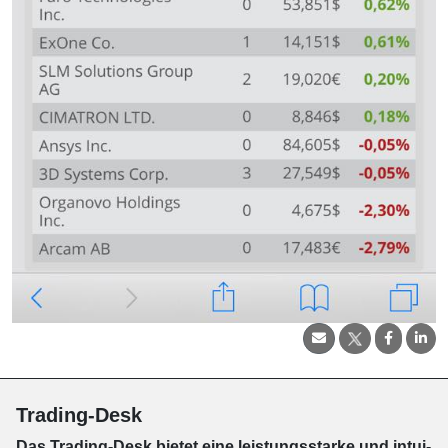
Trading-Desk
Das Trading-
Desk bie­tet eine leis­tungs­star­ke und in­tui­