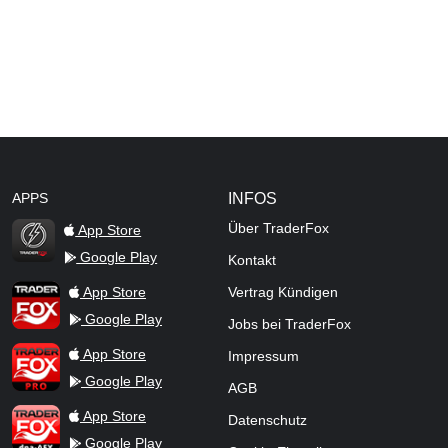
APPS
INFOS
Über TraderFox
App Store
Google Play
Kontakt
TraderFox Flash
TraderFox App
App Store
Vertrag Kündigen
Google Play
Jobs bei TraderFox
TraderFox Pro
App Store
Impressum
Google Play
AGB
TraderFox dpa-AFX ProFeed
App Store
Datenschutz
Google Play