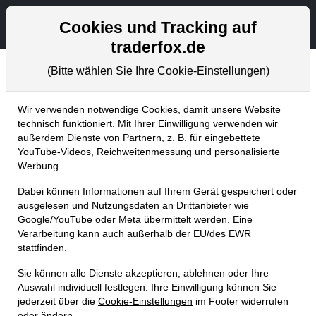
Aktien- und Artikelsuche
Seite
Cookies und Tracking auf
traderfox.de
(Bitte wählen Sie Ihre Cookie-Einstellungen)
Aktuelles
Home
Blog
Aktuelles
Wir verwenden notwendige Cookies, damit unsere Website
technisch funktioniert. Mit Ihrer Einwilligung verwenden wir
außerdem Dienste von Partnern, z. B. für eingebettete
Bubble-Chart-Tool: Finde Aktien,
YouTube-Videos, Reichweitenmessung und personalisierte
die aus der Masse herausstechen
Werbung.
22.05.2020 um 12:28 Uhr
|
TraderFox GmbH
Dabei können Informationen auf Ihrem Gerät gespeichert oder
ausgelesen und Nutzungsdaten an Drittanbieter wie
Google/YouTube oder Meta übermittelt werden. Eine
Verarbeitung kann auch außerhalb der EU/des EWR
stattfinden.
Sie können alle Dienste akzeptieren, ablehnen oder Ihre
Auswahl individuell festlegen. Ihre Einwilligung können Sie
jederzeit über die
Cookie-Einstellungen
im Footer widerrufen
oder ändern.