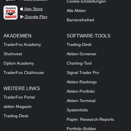
Cookie-Einstellungen
TraderFox Live Trading
App Store
Alle Aktien
Google Play
Barrierefreiheit
AKADEMIEN
SOFTWARE-TOOLS
TraderFox Academy
Trading-Desk
SheInvest
Aktien-Screener
Option Academy
Charting-Tool
TraderFox Clubhouse
Signal Trader Pro
Aktien-Rankings
WEITERE LINKS
Aktien-Portfolio
TraderFox Portal
Aktien-Terminal
aktien Magazin
Systemfolio
Trading-Desk
Paper: Research-Reports
Portfolio-Builder