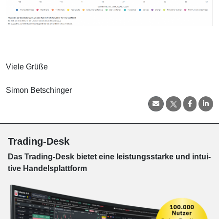
Viele Grüße
Simon Betschinger
Trading-Desk
Das Trading-
Desk bie­tet eine leis­tungs­star­ke und in­tui­
tive Han­dels­platt­form