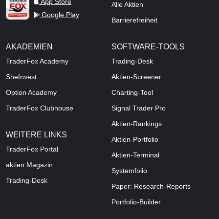
TraderFox Live Trading
App Store
Alle Aktien
Google Play
Barrierefreiheit
AKADEMIEN
SOFTWARE-TOOLS
TraderFox Academy
Trading-Desk
SheInvest
Aktien-Screener
Option Academy
Charting-Tool
TraderFox Clubhouse
Signal Trader Pro
Aktien-Rankings
WEITERE LINKS
Aktien-Portfolio
TraderFox Portal
Aktien-Terminal
aktien Magazin
Systemfolio
Trading-Desk
Paper: Research-Reports
Portfolio-Builder