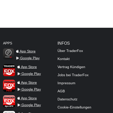
APPS
INFOS
Über TraderFox
App Store
Google Play
Kontakt
TraderFox Flash
TraderFox App
App Store
Vertrag Kündigen
Google Play
Jobs bei TraderFox
TraderFox Pro
App Store
Impressum
Google Play
AGB
TraderFox dpa-AFX ProFeed
App Store
Datenschutz
Google Play
Cookie-Einstellungen