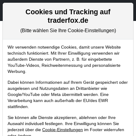
Aktien- und Artikelsuche
Seite
Cookies und Tracking auf
traderfox.de
(Bitte wählen Sie Ihre Cookie-Einstellungen)
Aktuelles
Home
Blog
Aktuelles
Wir verwenden notwendige Cookies, damit unsere Website
technisch funktioniert. Mit Ihrer Einwilligung verwenden wir
außerdem Dienste von Partnern, z. B. für eingebettete
DAX Trading: Heute hat Michael
YouTube-Videos, Reichweitenmessung und personalisierte
Schwierz 2 Volltreffer gelandet!
Werbung.
09.01.2013 um 00:09 Uhr
|
TraderFox GmbH
Dabei können Informationen auf Ihrem Gerät gespeichert oder
ausgelesen und Nutzungsdaten an Drittanbieter wie
Google/YouTube oder Meta übermittelt werden. Eine
Verarbeitung kann auch außerhalb der EU/des EWR
stattfinden.
Sie können alle Dienste akzeptieren, ablehnen oder Ihre
Auswahl individuell festlegen. Ihre Einwilligung können Sie
jederzeit über die
Cookie-Einstellungen
im Footer widerrufen
oder ändern.