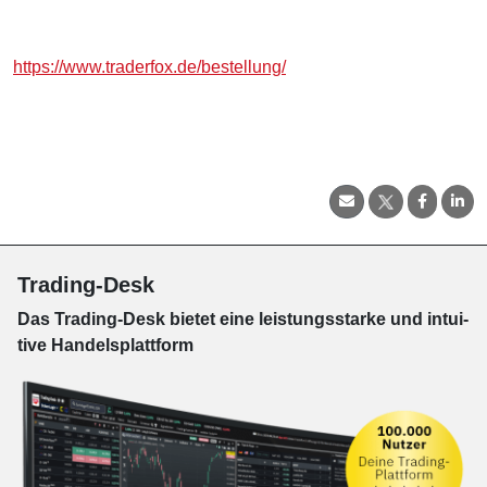
https://www.traderfox.de/bestellung/
Trading-Desk
Das Trading-
Desk bie­tet eine leis­tungs­star­ke und in­tui­
tive Han­dels­platt­form