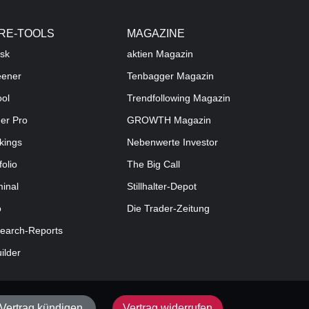
RE-TOOLS
MAGAZINE
sk
aktien
Magazin
eener
Tenbagger Magazin
ool
Trendfollowing Magazin
der Pro
GROWTH
Magazin
kings
Nebenwerte Investor
folio
The Big Call
minal
Stillhalter-Depot
o
Die Trader-Zeitung
earch-Reports
uilder
Vertrag kündigen
Vertrag widerrufen