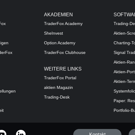
AKADEMIEN
SOFTWA
Fox
TraderFox Academy
Trading-De
SheInvest
Aktien-Scr
digen
Option Academy
Charting-T
aderFox
TraderFox Clubhouse
Signal Tra
Aktien-Ran
WEITERE LINKS
Aktien-Port
TraderFox Portal
Aktien-Ter
aktien Magazin
ellungen
Systemfoli
Trading-Desk
Paper: Res
eit
Portfolio-B
Kontakt