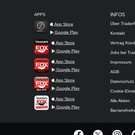
APPS
INFOS
Über Trader
App Store
Google Play
Kontakt
TraderFox Flash
TraderFox App
App Store
Vertrag Kün
Google Play
Jobs bei Tr
TraderFox Pro
App Store
Impressum
Google Play
AGB
TraderFox dpa-AFX ProFeed
App Store
Datenschutz
Google Play
Cookie-Einst
TraderFox Live Trading
App Store
Alle Aktien
Google Play
Barrierefreih
offizielle Social Media-Accounts