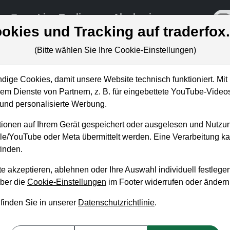
re
Live-Trading
Akademie
off
okies und Tracking auf traderfox
(Bitte wählen Sie Ihre Cookie-Einstellungen)
ige Cookies, damit unsere Website technisch funktioniert. Mit 
m Dienste von Partnern, z. B. für eingebettete YouTube-Video
. Diese neue Funktion werde
nd personalisierte Werbung.
ionen auf Ihrem Gerät gespeichert oder ausgelesen und Nutzu
gle/YouTube oder Meta übermittelt werden. Eine Verarbeitung 
inden.
e akzeptieren, ablehnen oder Ihre Auswahl individuell festlegen
über die
Cookie-Einstellungen
im Footer widerrufen oder ändern
 finden Sie in unserer
Datenschutzrichtlinie
.