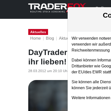
Softwa
Co
Aktuelles
Home
Blog
Aktuelles
Wir verwenden notwend
verwenden wir außerde
DayTrader aufgepasst
Reichweitenmessung u
ihr lieben!
Dabei können Informat
Drittanbieter wie Goo
28.03.2012 um 20:10 Uhr
|
TraderFox GmbH
der EU/des EWR stattf
Sie können alle Dienst
können Sie jederzeit 
Weitere Informationen