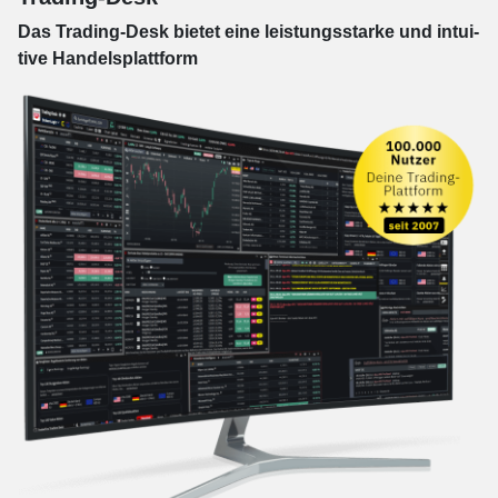
Das Trading-
Desk bie­tet eine leis­tungs­star­ke und in­tui­
tive Han­dels­platt­form