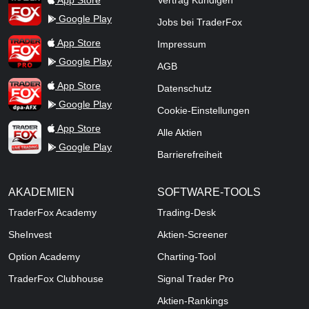
App Store
Vertrag Kündigen
Google Play
Jobs bei TraderFox
TraderFox Pro
App Store
Impressum
Google Play
AGB
TraderFox dpa-AFX ProFeed
App Store
Datenschutz
Google Play
Cookie-Einstellungen
TraderFox Live Trading
App Store
Alle Aktien
Google Play
Barrierefreiheit
AKADEMIEN
SOFTWARE-TOOLS
TraderFox Academy
Trading-Desk
SheInvest
Aktien-Screener
Option Academy
Charting-Tool
TraderFox Clubhouse
Signal Trader Pro
Aktien-Rankings