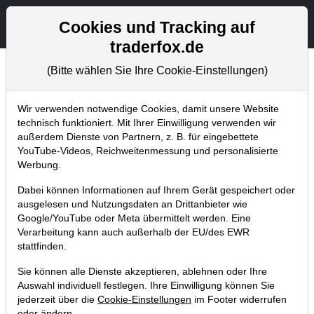
Aktien- und Artikelsuche
Seite
Cookies und Tracking auf
traderfox.de
(Bitte wählen Sie Ihre Cookie-Einstellungen)
Aktuelles
Home
Blog
Aktuelles
Wir verwenden notwendige Cookies, damit unsere Website
technisch funktioniert. Mit Ihrer Einwilligung verwenden wir
außerdem Dienste von Partnern, z. B. für eingebettete
Der QIX feiert Geburtstag mit
YouTube-Videos, Reichweitenmessung und personalisierte
einer Rendite von 22 %
Werbung.
Dabei können Informationen auf Ihrem Gerät gespeichert oder
13.02.2017 um 14:28 Uhr
|
TraderFox GmbH
ausgelesen und Nutzungsdaten an Drittanbieter wie
Google/YouTube oder Meta übermittelt werden. Eine
Verarbeitung kann auch außerhalb der EU/des EWR
stattfinden.
Sie können alle Dienste akzeptieren, ablehnen oder Ihre
Auswahl individuell festlegen. Ihre Einwilligung können Sie
jederzeit über die
Cookie-Einstellungen
im Footer widerrufen
oder ändern.