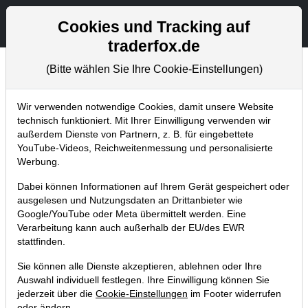
Aktien- und Artikelsuche
Seite
Cookies und Tracking auf
traderfox.de
(Bitte wählen Sie Ihre Cookie-Einstellungen)
Aktuelles
Home
Blog
Aktuelles
Wir verwenden notwendige Cookies, damit unsere Website
technisch funktioniert. Mit Ihrer Einwilligung verwenden wir
außerdem Dienste von Partnern, z. B. für eingebettete
Die Momentum Impuls
YouTube-Videos, Reichweitenmessung und personalisierte
Formation kehrt zurück!
Werbung.
Dabei können Informationen auf Ihrem Gerät gespeichert oder
10.09.2013 um 12:32 Uhr
|
TraderFox GmbH
ausgelesen und Nutzungsdaten an Drittanbieter wie
Google/YouTube oder Meta übermittelt werden. Eine
Verarbeitung kann auch außerhalb der EU/des EWR
stattfinden.
Sie können alle Dienste akzeptieren, ablehnen oder Ihre
Auswahl individuell festlegen. Ihre Einwilligung können Sie
jederzeit über die
Cookie-Einstellungen
im Footer widerrufen
oder ändern.