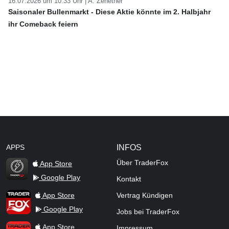
16.07.2026 um 10:33 Uhr |
A. Zehetner
Saisonaler Bullenmarkt - Diese Aktie könnte im 2. Halbjahr
ihr Comeback feiern
APPS
INFOS
Über TraderFox
App Store
Google Play
Kontakt
TraderFox Flash
TraderFox App
App Store
Vertrag Kündigen
Google Play
Jobs bei TraderFox
TraderFox Pro
App Store
Impressum