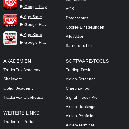
Google Play
AGB
TraderFox dpa-AFX ProFeed
App Store
Datenschutz
Google Play
Cookie-Einstellungen
TraderFox Live Trading
App Store
Alle Aktien
Google Play
Barrierefreiheit
AKADEMIEN
SOFTWARE-TOOLS
TraderFox Academy
Trading-Desk
SheInvest
Aktien-Screener
Option Academy
Charting-Tool
TraderFox Clubhouse
Signal Trader Pro
Aktien-Rankings
WEITERE LINKS
Aktien-Portfolio
TraderFox Portal
Aktien-Terminal