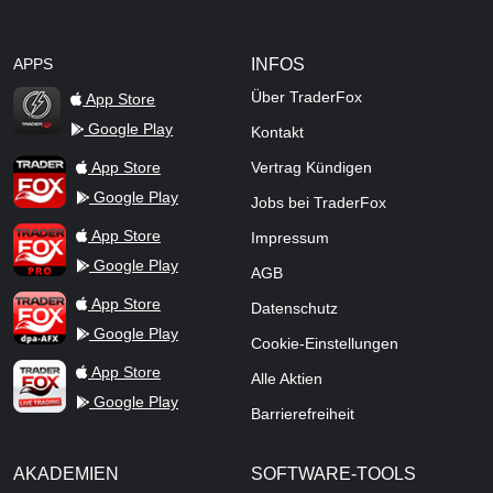
APPS
INFOS
Über TraderFox
App Store
Google Play
Kontakt
TraderFox Flash
TraderFox App
App Store
Vertrag Kündigen
Google Play
Jobs bei TraderFox
TraderFox Pro
App Store
Impressum
Google Play
AGB
TraderFox dpa-AFX ProFeed
App Store
Datenschutz
Google Play
Cookie-Einstellungen
TraderFox Live Trading
App Store
Alle Aktien
Google Play
Barrierefreiheit
AKADEMIEN
SOFTWARE-TOOLS