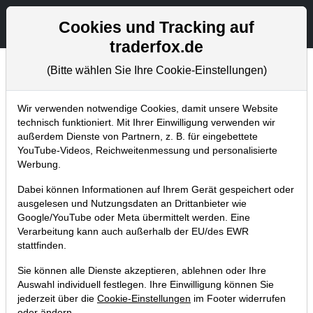
Aktien- und Artikelsuche
Seite
Cookies und Tracking auf
traderfox.de
(Bitte wählen Sie Ihre Cookie-Einstellungen)
Aktuelles
Home
Blog
Aktuelles
Wir verwenden notwendige Cookies, damit unsere Website
technisch funktioniert. Mit Ihrer Einwilligung verwenden wir
außerdem Dienste von Partnern, z. B. für eingebettete
FC Bayern vs Borussia Dortmund:
YouTube-Videos, Reichweitenmessung und personalisierte
TraderFox vergibt 34 VIP-Tickets für
Werbung.
die Allianz Arena
Dabei können Informationen auf Ihrem Gerät gespeichert oder
ausgelesen und Nutzungsdaten an Drittanbieter wie
18.02.2019 um 18:00 Uhr
|
TraderFox GmbH
Google/YouTube oder Meta übermittelt werden. Eine
Verarbeitung kann auch außerhalb der EU/des EWR
stattfinden.
Sie können alle Dienste akzeptieren, ablehnen oder Ihre
Auswahl individuell festlegen. Ihre Einwilligung können Sie
jederzeit über die
Cookie-Einstellungen
im Footer widerrufen
oder ändern.