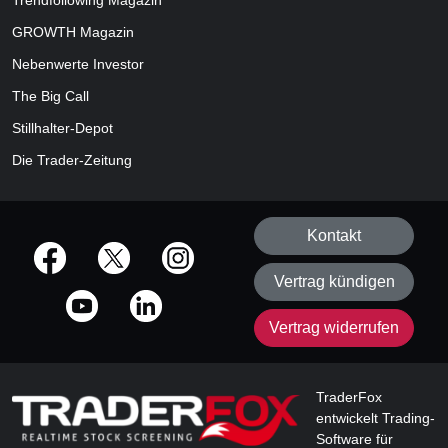
Trendfollowing Magazin
GROWTH
Magazin
Nebenwerte Investor
The Big Call
Stillhalter-Depot
Die Trader-Zeitung
Kontakt
offizielle Social Media-Accounts
Vertrag kündigen
Vertrag widerrufen
TraderFox
entwickelt Trading-
Software für