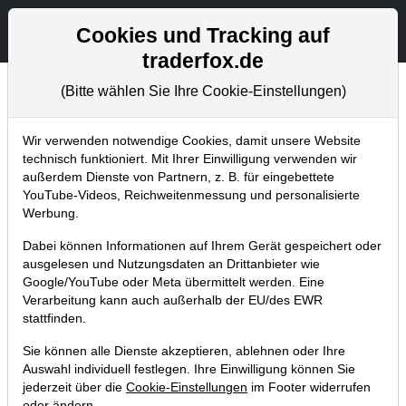
Aktien- und Artikelsuche
Seite
Cookies und Tracking auf
traderfox.de
(Bitte wählen Sie Ihre Cookie-Einstellungen)
Aktuelles
Home
Blog
Aktuelles
Wir verwenden notwendige Cookies, damit unsere Website
technisch funktioniert. Mit Ihrer Einwilligung verwenden wir
außerdem Dienste von Partnern, z. B. für eingebettete
Live Trading Performance
YouTube-Videos, Reichweitenmessung und personalisierte
Werbung.
03.08.2011 um 17:07 Uhr
|
TraderFox GmbH
Dabei können Informationen auf Ihrem Gerät gespeichert oder
ausgelesen und Nutzungsdaten an Drittanbieter wie
Google/YouTube oder Meta übermittelt werden. Eine
Verarbeitung kann auch außerhalb der EU/des EWR
stattfinden.
Sie können alle Dienste akzeptieren, ablehnen oder Ihre
Auswahl individuell festlegen. Ihre Einwilligung können Sie
jederzeit über die
Cookie-Einstellungen
im Footer widerrufen
oder ändern.