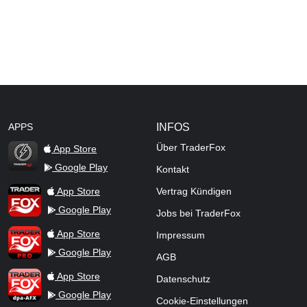
APPS
INFOS
Über TraderFox
App Store
Google Play
Kontakt
TraderFox Flash
TraderFox App
App Store
Vertrag Kündigen
Google Play
Jobs bei TraderFox
TraderFox Pro
App Store
Impressum
Google Play
AGB
TraderFox dpa-AFX ProFeed
App Store
Datenschutz
Google Play
Cookie-Einstellungen