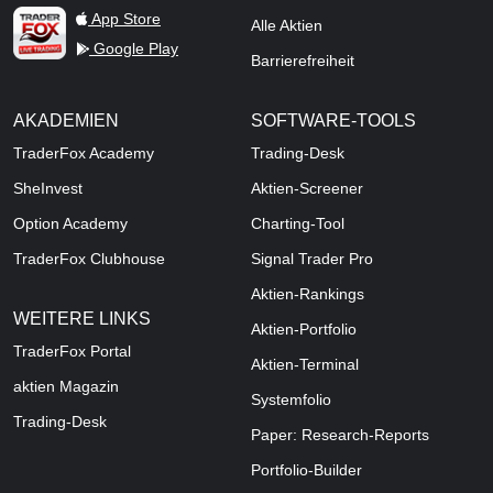
TraderFox Live Trading
App Store
Alle Aktien
Google Play
Barrierefreiheit
AKADEMIEN
SOFTWARE-TOOLS
TraderFox Academy
Trading-Desk
SheInvest
Aktien-Screener
Option Academy
Charting-Tool
TraderFox Clubhouse
Signal Trader Pro
Aktien-Rankings
WEITERE LINKS
Aktien-Portfolio
TraderFox Portal
Aktien-Terminal
aktien Magazin
Systemfolio
Trading-Desk
Paper: Research-Reports
Portfolio-Builder