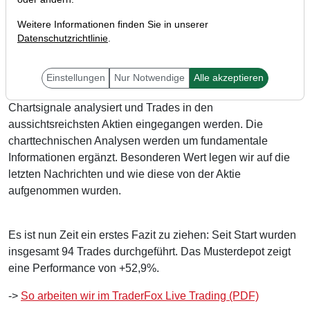
Weitere Informationen finden Sie in unserer
Datenschutzrichtlinie
.
Liebe Leser,
im September letzten Jahres startete „TraderFox Live-
Einstellungen
Nur Notwendige
Alle akzeptieren
Trading“. Dahinter verbirgt sich ein Trading-Service, in dem
Chartsignale analysiert und Trades in den
aussichtsreichsten Aktien eingegangen werden. Die
charttechnischen Analysen werden um fundamentale
Informationen ergänzt. Besonderen Wert legen wir auf die
letzten Nachrichten und wie diese von der Aktie
aufgenommen wurden.
Es ist nun Zeit ein erstes Fazit zu ziehen: Seit Start wurden
insgesamt 94 Trades durchgeführt. Das Musterdepot zeigt
eine Performance von +52,9%.
->
So arbeiten wir im TraderFox Live Trading (PDF)