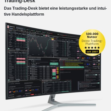
Trading-Desk
Das Trading-
Desk bie­tet eine leis­tungs­star­ke und in­tui­
tive Han­dels­platt­form