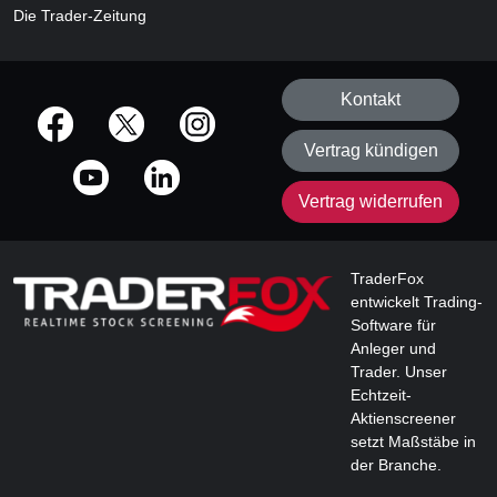
Die Trader-Zeitung
Kontakt
offizielle Social Media-Accounts
Vertrag kündigen
Vertrag widerrufen
TraderFox
entwickelt Trading-
Software für
Anleger und
Trader. Unser
Echtzeit-
Aktienscreener
setzt Maßstäbe in
der Branche.