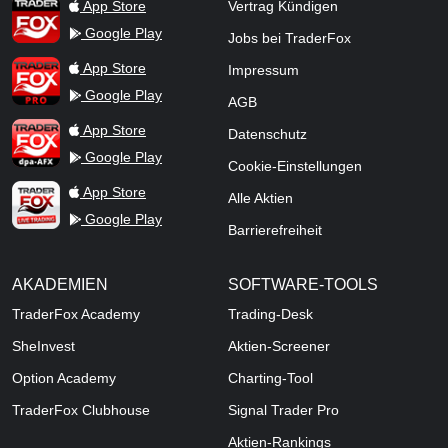
TraderFox App
App Store
Vertrag Kündigen
Google Play
Jobs bei TraderFox
TraderFox Pro
App Store
Impressum
Google Play
AGB
TraderFox dpa-AFX ProFeed
App Store
Datenschutz
Google Play
Cookie-Einstellungen
TraderFox Live Trading
App Store
Alle Aktien
Google Play
Barrierefreiheit
AKADEMIEN
SOFTWARE-TOOLS
TraderFox Academy
Trading-Desk
SheInvest
Aktien-Screener
Option Academy
Charting-Tool
TraderFox Clubhouse
Signal Trader Pro
Aktien-Rankings