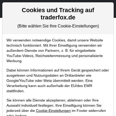
Aktien- und Artikelsuche
Seite
Cookies und Tracking auf
traderfox.de
(Bitte wählen Sie Ihre Cookie-Einstellungen)
Aktuelles
Home
Blog
Aktuelles
Wir verwenden notwendige Cookies, damit unsere Website
technisch funktioniert. Mit Ihrer Einwilligung verwenden wir
außerdem Dienste von Partnern, z. B. für eingebettete
Neu: aktien RANKINGS - Software,
YouTube-Videos, Reichweitenmessung und personalisierte
um die besten Aktien der Welt zu
Werbung.
finden
Dabei können Informationen auf Ihrem Gerät gespeichert oder
ausgelesen und Nutzungsdaten an Drittanbieter wie
14.12.2018 um 23:05 Uhr
|
TraderFox GmbH
Google/YouTube oder Meta übermittelt werden. Eine
Verarbeitung kann auch außerhalb der EU/des EWR
stattfinden.
Sie können alle Dienste akzeptieren, ablehnen oder Ihre
Auswahl individuell festlegen. Ihre Einwilligung können Sie
jederzeit über die
Cookie-Einstellungen
im Footer widerrufen
oder ändern.