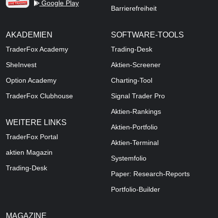
Google Play
Barrierefreiheit
AKADEMIEN
SOFTWARE-TOOLS
TraderFox Academy
Trading-Desk
SheInvest
Aktien-Screener
Option Academy
Charting-Tool
TraderFox Clubhouse
Signal Trader Pro
Aktien-Rankings
WEITERE LINKS
Aktien-Portfolio
TraderFox Portal
Aktien-Terminal
aktien Magazin
Systemfolio
Trading-Desk
Paper: Research-Reports
Portfolio-Builder
MAGAZINE