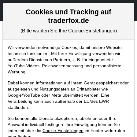
Aktien- und Artikelsuche
Seite
Cookies und Tracking auf
traderfox.de
(Bitte wählen Sie Ihre Cookie-Einstellungen)
Aktuelles
Home
Blog
Aktuelles
Wir verwenden notwendige Cookies, damit unsere Website
technisch funktioniert. Mit Ihrer Einwilligung verwenden wir
außerdem Dienste von Partnern, z. B. für eingebettete
Neu: Markttechnik-Paket (Michael
YouTube-Videos, Reichweitenmessung und personalisierte
Voigt) in der TraderFox-Software.
Werbung.
Anleitungs-PDF und Video!
Dabei können Informationen auf Ihrem Gerät gespeichert oder
ausgelesen und Nutzungsdaten an Drittanbieter wie
04.09.2015 um 17:02 Uhr
|
TraderFox GmbH
Google/YouTube oder Meta übermittelt werden. Eine
Verarbeitung kann auch außerhalb der EU/des EWR
stattfinden.
Sie können alle Dienste akzeptieren, ablehnen oder Ihre
Auswahl individuell festlegen. Ihre Einwilligung können Sie
jederzeit über die
Cookie-Einstellungen
im Footer widerrufen
oder ändern.