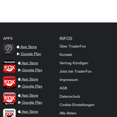
APPS
INFOS
Über TraderFox
App Store
Google Play
Kontakt
TraderFox Flash
TraderFox App
App Store
Vertrag Kündigen
Google Play
Jobs bei TraderFox
TraderFox Pro
App Store
Impressum
Google Play
AGB
TraderFox dpa-AFX ProFeed
App Store
Datenschutz
Google Play
Cookie-Einstellungen
TraderFox Live Trading
App Store
Alle Aktien