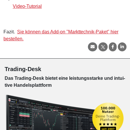
Video-Tutorial
Fazit.
Sie können das Add-on "Markttechnik-Paket" hier
bestellen.
Trading-Desk
Das Trading-
Desk bie­tet eine leis­tungs­star­ke und in­tui­
tive Han­dels­platt­form