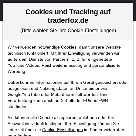
Aktien- und Artikelsuche
Seite
Cookies und Tracking auf
traderfox.de
(Bitte wählen Sie Ihre Cookie-Einstellungen)
Aktuelles
Home
Blog
Aktuelles
Wir verwenden notwendige Cookies, damit unsere Website
technisch funktioniert. Mit Ihrer Einwilligung verwenden wir
außerdem Dienste von Partnern, z. B. für eingebettete
Neu: Multi-Stock-Indicators
YouTube-Videos, Reichweitenmessung und personalisierte
vergleichen Aktien mit dem Rest
Werbung.
des Marktes
Dabei können Informationen auf Ihrem Gerät gespeichert oder
ausgelesen und Nutzungsdaten an Drittanbieter wie
29.04.2021 um 16:04 Uhr
|
TraderFox GmbH
Google/YouTube oder Meta übermittelt werden. Eine
Verarbeitung kann auch außerhalb der EU/des EWR
stattfinden.
Sie können alle Dienste akzeptieren, ablehnen oder Ihre
Auswahl individuell festlegen. Ihre Einwilligung können Sie
jederzeit über die
Cookie-Einstellungen
im Footer widerrufen
oder ändern.