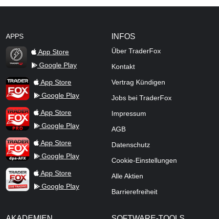
APPS
INFOS
Über TraderFox
App Store
Google Play
Kontakt
TraderFox Flash
TraderFox App
App Store
Vertrag Kündigen
Google Play
Jobs bei TraderFox
TraderFox Pro
App Store
Impressum
Google Play
AGB
TraderFox dpa-AFX ProFeed
App Store
Datenschutz
Google Play
Cookie-Einstellungen
TraderFox Live Trading
App Store
Alle Aktien
Google Play
Barrierefreiheit
AKADEMIEN
SOFTWARE-TOOLS