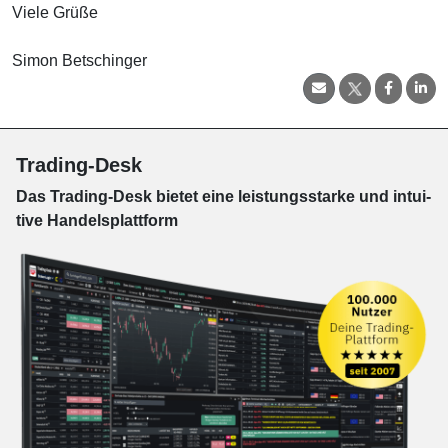
Viele Grüße
Simon Betschinger
Trading-Desk
Das Trading-
Desk bie­tet eine leis­tungs­star­ke und in­tui­
tive Han­dels­platt­form