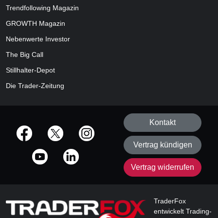
Trendfollowing Magazin
GROWTH
Magazin
Nebenwerte Investor
The Big Call
Stillhalter-Depot
Die Trader-Zeitung
Kontakt
offizielle Social Media-Accounts
Vertrag kündigen
Vertrag widerrufen
TraderFox
entwickelt Trading-