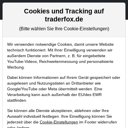
Aktien- und Artikelsuche
Seite
Cookies und Tracking auf
traderfox.de
(Bitte wählen Sie Ihre Cookie-Einstellungen)
Aktuelles
Home
Blog
Aktuelles
Wir verwenden notwendige Cookies, damit unsere Website
technisch funktioniert. Mit Ihrer Einwilligung verwenden wir
außerdem Dienste von Partnern, z. B. für eingebettete
Neue Signale im Trade Radar: Sell-
YouTube-Videos, Reichweitenmessung und personalisierte
Out und Kapitulations-Gap
Werbung.
05.07.2016 um 14:33 Uhr
|
TraderFox GmbH
Dabei können Informationen auf Ihrem Gerät gespeichert oder
ausgelesen und Nutzungsdaten an Drittanbieter wie
Google/YouTube oder Meta übermittelt werden. Eine
Verarbeitung kann auch außerhalb der EU/des EWR
stattfinden.
Sie können alle Dienste akzeptieren, ablehnen oder Ihre
Auswahl individuell festlegen. Ihre Einwilligung können Sie
jederzeit über die
Cookie-Einstellungen
im Footer widerrufen
oder ändern.