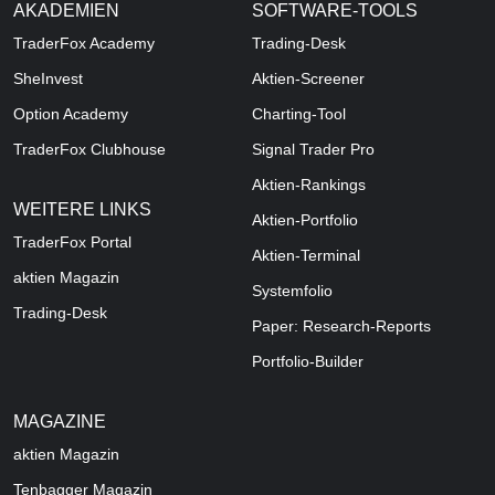
AKADEMIEN
SOFTWARE-TOOLS
TraderFox Academy
Trading-Desk
SheInvest
Aktien-Screener
Option Academy
Charting-Tool
TraderFox Clubhouse
Signal Trader Pro
Aktien-Rankings
WEITERE LINKS
Aktien-Portfolio
TraderFox Portal
Aktien-Terminal
aktien Magazin
Systemfolio
Trading-Desk
Paper: Research-Reports
Portfolio-Builder
MAGAZINE
aktien
Magazin
Tenbagger Magazin