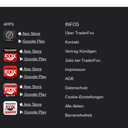
APPS
INFOS
Über TraderFox
App Store
Google Play
Kontakt
TraderFox Flash
TraderFox App
App Store
Vertrag Kündigen
Google Play
Jobs bei TraderFox
TraderFox Pro
App Store
Impressum
Google Play
AGB
TraderFox dpa-AFX ProFeed
App Store
Datenschutz
Google Play
Cookie-Einstellungen
TraderFox Live Trading
App Store
Alle Aktien
Google Play
Barrierefreiheit