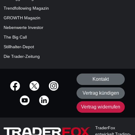
Trendfollowing Magazin
GROWTH
Magazin
Nebenwerte Investor
The Big Call
Stillhalter-Depot
Die Trader-Zeitung
Kontakt
offizielle Social Media-Accounts
Vertrag kündigen
Vertrag widerrufen
TraderFox
entwickelt Trading-