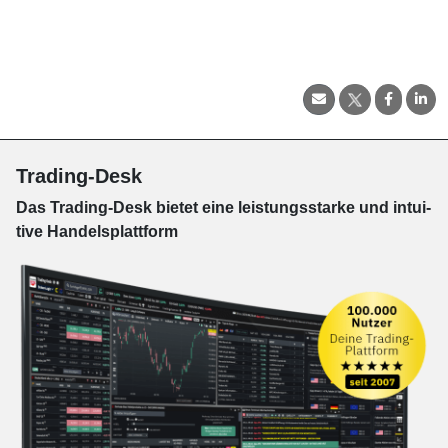
Trading-Desk
Das Trading-
Desk bie­tet eine leis­tungs­star­ke und in­tui­
tive Han­dels­platt­form