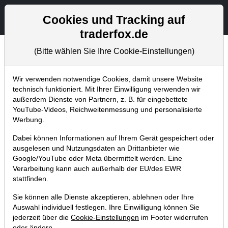
Aktien- und Artikelsuche
Seite
Cookies und Tracking auf
traderfox.de
(Bitte wählen Sie Ihre Cookie-Einstellungen)
Aktuelles
Home
Blog
Aktuelles
Wir verwenden notwendige Cookies, damit unsere Website
technisch funktioniert. Mit Ihrer Einwilligung verwenden wir
außerdem Dienste von Partnern, z. B. für eingebettete
Neue TraderFox-Seminare und
YouTube-Videos, Reichweitenmessung und personalisierte
Hinweis zur Livermore-Schule
Werbung.
01.03.2018 um 13:46 Uhr
|
TraderFox GmbH
Dabei können Informationen auf Ihrem Gerät gespeichert oder
ausgelesen und Nutzungsdaten an Drittanbieter wie
Google/YouTube oder Meta übermittelt werden. Eine
Verarbeitung kann auch außerhalb der EU/des EWR
stattfinden.
Sie können alle Dienste akzeptieren, ablehnen oder Ihre
Auswahl individuell festlegen. Ihre Einwilligung können Sie
jederzeit über die
Cookie-Einstellungen
im Footer widerrufen
oder ändern.