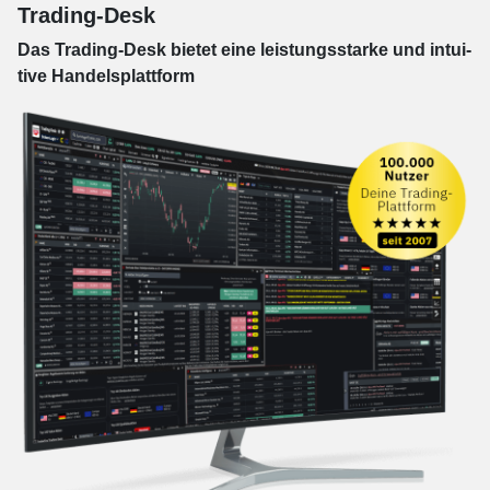
Trading-Desk
Das Trading-
Desk bie­tet eine leis­tungs­star­ke und in­tui­
tive Han­dels­platt­form