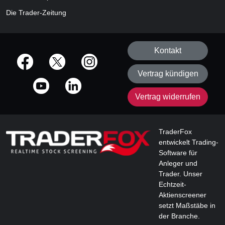
Die Trader-Zeitung
Kontakt
offizielle Social Media-Accounts
Vertrag kündigen
Vertrag widerrufen
TraderFox
entwickelt Trading-
Software für
Anleger und
Trader. Unser
Echtzeit-
Aktienscreener
setzt Maßstäbe in
der Branche.