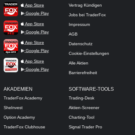
TraderFox App
App Store
Vertrag Kündigen
Google Play
Jobs bei TraderFox
TraderFox Pro
App Store
Impressum
Google Play
AGB
TraderFox dpa-AFX ProFeed
App Store
Datenschutz
Google Play
Cookie-Einstellungen
TraderFox Live Trading
App Store
Alle Aktien
Google Play
Barrierefreiheit
AKADEMIEN
SOFTWARE-TOOLS
TraderFox Academy
Trading-Desk
SheInvest
Aktien-Screener
Option Academy
Charting-Tool
TraderFox Clubhouse
Signal Trader Pro