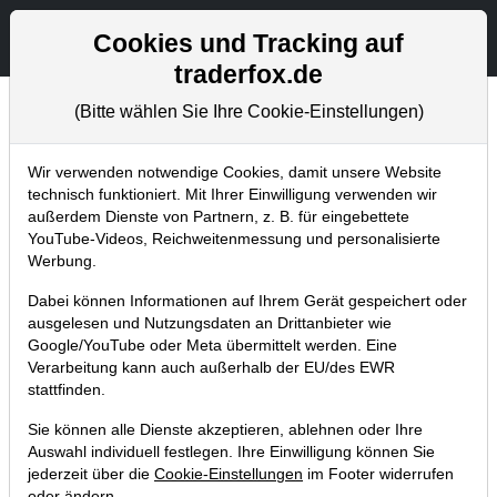
Aktien- und Artikelsuche
Seite
Cookies und Tracking auf
traderfox.de
(Bitte wählen Sie Ihre Cookie-Einstellungen)
Aktuelles
Home
Blog
Aktuelles
Wir verwenden notwendige Cookies, damit unsere Website
technisch funktioniert. Mit Ihrer Einwilligung verwenden wir
außerdem Dienste von Partnern, z. B. für eingebettete
Neues aus der TraderFox-
YouTube-Videos, Reichweitenmessung und personalisierte
Entwicklungsabteilung: Echtzeit-
Werbung.
Trefferquoten!
Dabei können Informationen auf Ihrem Gerät gespeichert oder
ausgelesen und Nutzungsdaten an Drittanbieter wie
04.04.2013 um 21:28 Uhr
|
TraderFox GmbH
Google/YouTube oder Meta übermittelt werden. Eine
Verarbeitung kann auch außerhalb der EU/des EWR
stattfinden.
Sie können alle Dienste akzeptieren, ablehnen oder Ihre
Auswahl individuell festlegen. Ihre Einwilligung können Sie
jederzeit über die
Cookie-Einstellungen
im Footer widerrufen
oder ändern.