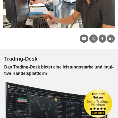
Trading-Desk
Das Trading-
Desk bie­tet eine leis­tungs­star­ke und in­tui­
tive Han­dels­platt­form