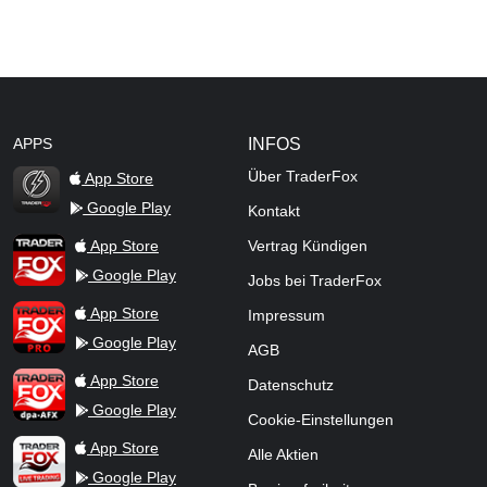
APPS
INFOS
Über TraderFox
App Store
Google Play
Kontakt
TraderFox Flash
TraderFox App
App Store
Vertrag Kündigen
Google Play
Jobs bei TraderFox
TraderFox Pro
App Store
Impressum
Google Play
AGB
TraderFox dpa-AFX ProFeed
App Store
Datenschutz
Google Play
Cookie-Einstellungen
TraderFox Live Trading
App Store
Alle Aktien
Google Play