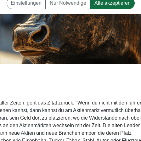
Einstellungen
Nur Notwendige
Alle akzeptieren
ller Zeiten, geht das Zitat zurück: "Wenn du nicht mit den führ
enen kannst, dann kannst du am Aktienmarkt vermutlich überha
aran, sein Geld dort zu platzieren, wo die Widerstände nach obe
 an den Aktienmärkten wechseln mit der Zeit. Die alten Leader
dann neue Aktien und neue Branchen empor, die deren Platz
chen wie Eisenbahn, Zucker, Tabak, Stahl, Autos oder Flugzeu