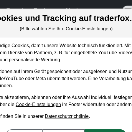
re
Live-Trading
Akademie
off
okies und Tracking auf traderfox
(Bitte wählen Sie Ihre Cookie-Einstellungen)
ige Cookies, damit unsere Website technisch funktioniert. Mit 
m Dienste von Partnern, z. B. für eingebettete YouTube-Video
Sektorentool mit allen Aktie
nd personalisierte Werbung.
ionen auf Ihrem Gerät gespeichert oder ausgelesen und Nutzu
gle/YouTube oder Meta übermittelt werden. Eine Verarbeitung 
inden.
e akzeptieren, ablehnen oder Ihre Auswahl individuell festlegen
über die
Cookie-Einstellungen
im Footer widerrufen oder ändern
 finden Sie in unserer
Datenschutzrichtlinie
.