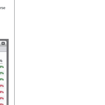
örse
.