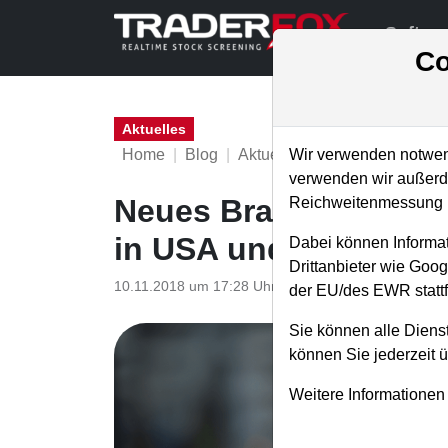
Softwa
Co
Aktuelles
Home
Blog
Aktuelles
Wir verwenden notwend
verwenden wir außerde
Neues Branchen- und 
Reichweitenmessung u
in USA und Europa
Dabei können Informat
Drittanbieter wie Goo
10.11.2018 um 17:28 Uhr
|
TraderFox GmbH
der EU/des EWR stattf
Sie können alle Dienst
können Sie jederzeit 
Weitere Informationen