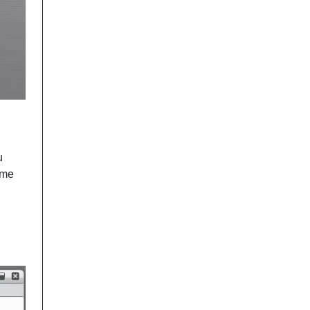
u
mme