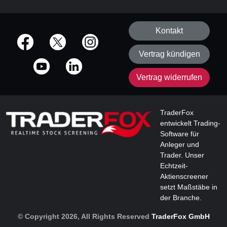
Kontakt
offizielle Social Media-Accounts
Vertrag kündigen
Vertrag widerrufen
TraderFox
entwickelt Trading-
Software für
Anleger und
Trader. Unser
Echtzeit-
Aktienscreener
setzt Maßstäbe in
der Branche.
© Copyright 2026, All Rights Reserved
TraderFox GmbH