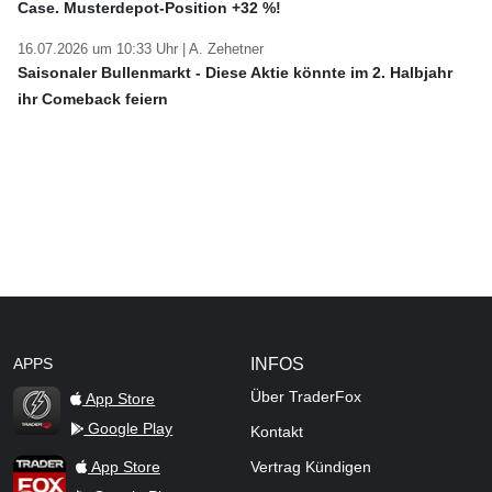
Case. Musterdepot-Position +32 %!
16.07.2026 um 10:33 Uhr |
A. Zehetner
Saisonaler Bullenmarkt - Diese Aktie könnte im 2. Halbjahr
ihr Comeback feiern
APPS
INFOS
Über TraderFox
App Store
Google Play
Kontakt
TraderFox Flash
TraderFox App
App Store
Vertrag Kündigen