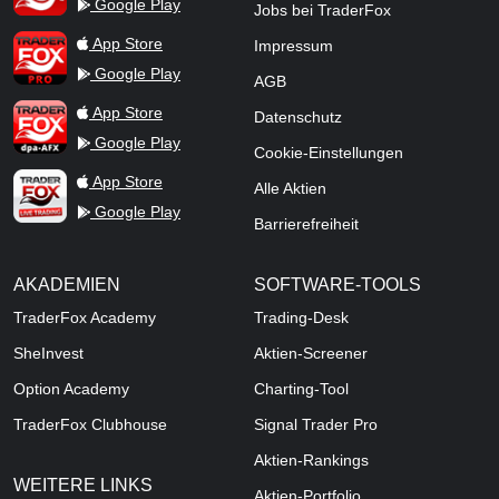
Google Play
Jobs bei TraderFox
TraderFox Pro
App Store
Impressum
Google Play
AGB
TraderFox dpa-AFX ProFeed
App Store
Datenschutz
Google Play
Cookie-Einstellungen
TraderFox Live Trading
App Store
Alle Aktien
Google Play
Barrierefreiheit
AKADEMIEN
SOFTWARE-TOOLS
TraderFox Academy
Trading-Desk
SheInvest
Aktien-Screener
Option Academy
Charting-Tool
TraderFox Clubhouse
Signal Trader Pro
Aktien-Rankings
WEITERE LINKS
Aktien-Portfolio