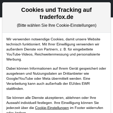
Aktien- und Artikelsuche
Seite
Cookies und Tracking auf
traderfox.de
(Bitte wählen Sie Ihre Cookie-Einstellungen)
Aktuelles
Home
Blog
Aktuelles
Wir verwenden notwendige Cookies, damit unsere Website
technisch funktioniert. Mit Ihrer Einwilligung verwenden wir
außerdem Dienste von Partnern, z. B. für eingebettete
Osteraktion 2025: Börsen-
YouTube-Videos, Reichweitenmessung und personalisierte
Mousepad und Rabatte auf unsere
Werbung.
beliebtesten Produkte
Dabei können Informationen auf Ihrem Gerät gespeichert oder
ausgelesen und Nutzungsdaten an Drittanbieter wie
11.04.2025 um 14:34 Uhr
|
S. Betschinger
Google/YouTube oder Meta übermittelt werden. Eine
Verarbeitung kann auch außerhalb der EU/des EWR
stattfinden.
Sie können alle Dienste akzeptieren, ablehnen oder Ihre
Auswahl individuell festlegen. Ihre Einwilligung können Sie
jederzeit über die
Cookie-Einstellungen
im Footer widerrufen
oder ändern.