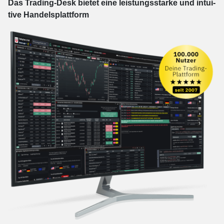
Das Trading-
Desk bie­tet eine leis­tungs­star­ke und in­tui­
tive Han­dels­platt­form