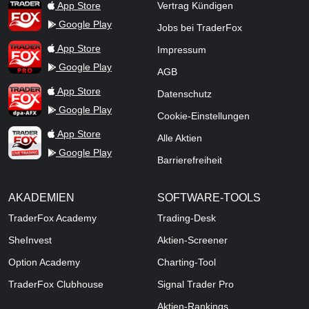
TraderFox App
App Store
Vertrag Kündigen
Google Play
Jobs bei TraderFox
TraderFox Pro
App Store
Impressum
Google Play
AGB
TraderFox dpa-AFX ProFeed
App Store
Datenschutz
Google Play
Cookie-Einstellungen
TraderFox Live Trading
App Store
Alle Aktien
Google Play
Barrierefreiheit
AKADEMIEN
SOFTWARE-TOOLS
TraderFox Academy
Trading-Desk
SheInvest
Aktien-Screener
Option Academy
Charting-Tool
TraderFox Clubhouse
Signal Trader Pro
Aktien-Rankings