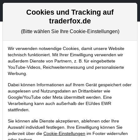
Aktien- und Artikelsuche
Seite
Cookies und Tracking auf
traderfox.de
(Bitte wählen Sie Ihre Cookie-Einstellungen)
Aktuelles
Home
Blog
Aktuelles
Wir verwenden notwendige Cookies, damit unsere Website
technisch funktioniert. Mit Ihrer Einwilligung verwenden wir
außerdem Dienste von Partnern, z. B. für eingebettete
Portfolio-Builder Verkaufsstart
YouTube-Videos, Reichweitenmessung und personalisierte
(Rabatt bis 31.) und Ausblick auf
Werbung.
2019!
Dabei können Informationen auf Ihrem Gerät gespeichert oder
ausgelesen und Nutzungsdaten an Drittanbieter wie
23.12.2018 um 12:18 Uhr
|
TraderFox GmbH
Google/YouTube oder Meta übermittelt werden. Eine
Verarbeitung kann auch außerhalb der EU/des EWR
stattfinden.
Sie können alle Dienste akzeptieren, ablehnen oder Ihre
Auswahl individuell festlegen. Ihre Einwilligung können Sie
jederzeit über die
Cookie-Einstellungen
im Footer widerrufen
oder ändern.