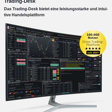
Trading-Desk
Das Trading-
Desk bie­tet eine leis­tungs­star­ke und in­tui­
tive Han­dels­platt­form