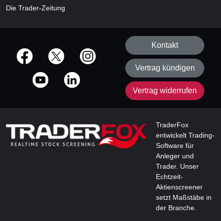
Die Trader-Zeitung
Kontakt
offizielle Social Media-Accounts
Vertrag kündigen
Vertrag widerrufen
TraderFox
entwickelt Trading-
Software für
Anleger und
Trader. Unser
Echtzeit-
Aktienscreener
setzt Maßstäbe in
der Branche.