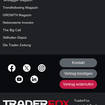
Tenbagger Magazin
Trendfollowing Magazin
GROWTH
Magazin
Nebenwerte Investor
The Big Call
Stillhalter-Depot
Die Trader-Zeitung
Kontakt
offizielle Social Media-Accounts
Vertrag kündigen
Vertrag widerrufen
TraderFox