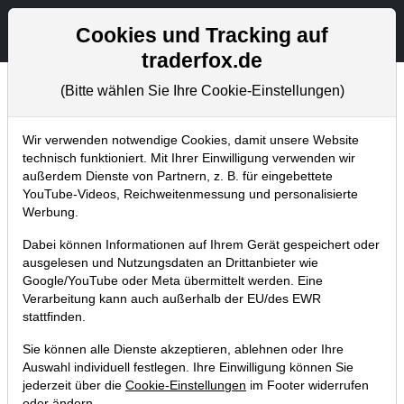
Aktien- und Artikelsuche
Seite
Cookies und Tracking auf
traderfox.de
(Bitte wählen Sie Ihre Cookie-Einstellungen)
Aktuelles
Home
Blog
Aktuelles
Wir verwenden notwendige Cookies, damit unsere Website
technisch funktioniert. Mit Ihrer Einwilligung verwenden wir
außerdem Dienste von Partnern, z. B. für eingebettete
Premiere TraderFox Portfolio-Builder:
YouTube-Videos, Reichweitenmessung und personalisierte
Ein Tool, das dein Trading
Werbung.
revolutionieren wird!
Dabei können Informationen auf Ihrem Gerät gespeichert oder
ausgelesen und Nutzungsdaten an Drittanbieter wie
26.09.2018 um 23:32 Uhr
|
TraderFox GmbH
Google/YouTube oder Meta übermittelt werden. Eine
Verarbeitung kann auch außerhalb der EU/des EWR
stattfinden.
Sie können alle Dienste akzeptieren, ablehnen oder Ihre
Auswahl individuell festlegen. Ihre Einwilligung können Sie
jederzeit über die
Cookie-Einstellungen
im Footer widerrufen
oder ändern.