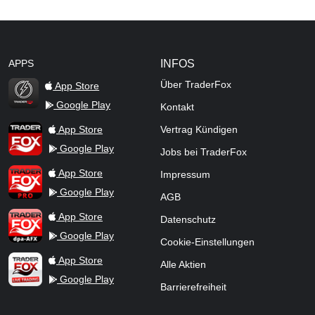
APPS
INFOS
Über TraderFox
App Store
Google Play
Kontakt
TraderFox Flash
TraderFox App
App Store
Vertrag Kündigen
Google Play
Jobs bei TraderFox
TraderFox Pro
App Store
Impressum
Google Play
AGB
TraderFox dpa-AFX ProFeed
App Store
Datenschutz
Google Play
Cookie-Einstellungen
TraderFox Live Trading
App Store
Alle Aktien
Google Play
Barrierefreiheit