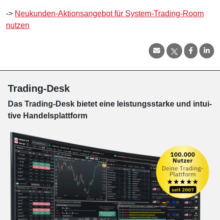
->
Neukunden-Aktionsangebot für System-Trading-Room
nutzen
Trading-Desk
Das Trading-
Desk bie­tet eine leis­tungs­star­ke und in­tui­
tive Han­dels­platt­form