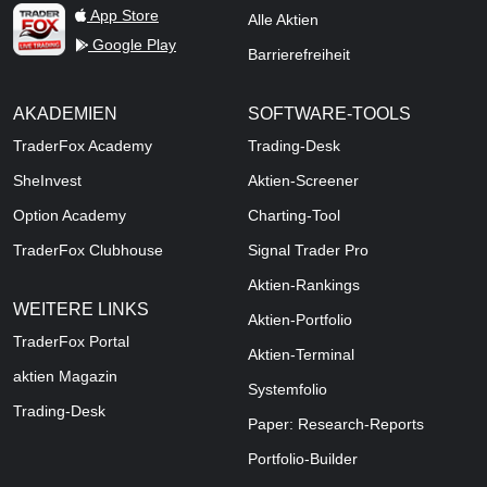
TraderFox Live Trading
App Store
Alle Aktien
Google Play
Barrierefreiheit
AKADEMIEN
SOFTWARE-TOOLS
TraderFox Academy
Trading-Desk
SheInvest
Aktien-Screener
Option Academy
Charting-Tool
TraderFox Clubhouse
Signal Trader Pro
Aktien-Rankings
WEITERE LINKS
Aktien-Portfolio
TraderFox Portal
Aktien-Terminal
aktien Magazin
Systemfolio
Trading-Desk
Paper: Research-Reports
Portfolio-Builder