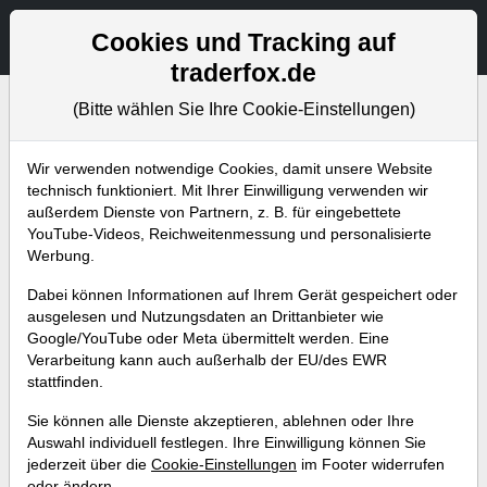
Aktien- und Artikelsuche
Seite
Cookies und Tracking auf
traderfox.de
(Bitte wählen Sie Ihre Cookie-Einstellungen)
Wir verwenden notwendige Cookies, damit unsere Website
Aktuelles
technisch funktioniert. Mit Ihrer Einwilligung verwenden wir
außerdem Dienste von Partnern, z. B. für eingebettete
YouTube-Videos, Reichweitenmessung und personalisierte
Abonniere jetzt unseren wöchentlichen
Werbung.
kostenlosen Newsletter, um garantiert keine
Dabei können Informationen auf Ihrem Gerät gespeichert oder
neuen Aktienanalysen oder
ausgelesen und Nutzungsdaten an Drittanbieter wie
Weiterentwicklungen zu verpassen.
Google/YouTube oder Meta übermittelt werden. Eine
Verarbeitung kann auch außerhalb der EU/des EWR
stattfinden.
NEWSLETTER ABONNIEREN
Sie können alle Dienste akzeptieren, ablehnen oder Ihre
Auswahl individuell festlegen. Ihre Einwilligung können Sie
Alle Artikel
Aktuelles
Weekly Briefing
Trader-Blog
jederzeit über die
Cookie-Einstellungen
im Footer widerrufen
oder ändern.