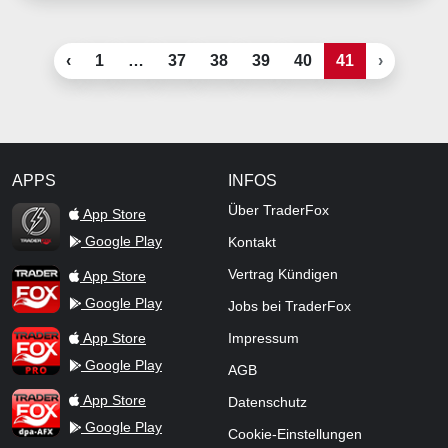
‹
1
…
37
38
39
40
41
›
APPS
INFOS
TraderFox Flash
Über TraderFox
App Store
Google Play
Kontakt
TraderFox App
Vertrag Kündigen
App Store
Google Play
Jobs bei TraderFox
TraderFox Pro
App Store
Impressum
Google Play
AGB
TraderFox dpa-AFX ProFeed
App Store
Datenschutz
Google Play
Cookie-Einstellungen