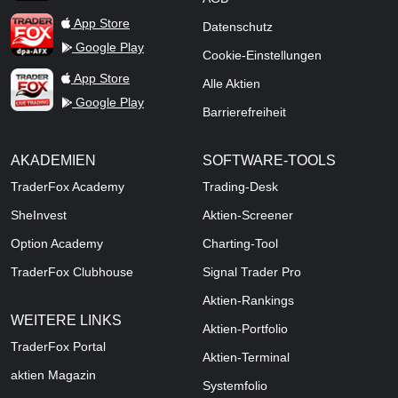
TraderFox dpa-AFX ProFeed
App Store
Datenschutz
Google Play
Cookie-Einstellungen
TraderFox Live Trading
App Store
Alle Aktien
Google Play
Barrierefreiheit
AKADEMIEN
SOFTWARE-TOOLS
TraderFox Academy
Trading-Desk
SheInvest
Aktien-Screener
Option Academy
Charting-Tool
TraderFox Clubhouse
Signal Trader Pro
Aktien-Rankings
WEITERE LINKS
Aktien-Portfolio
TraderFox Portal
Aktien-Terminal
aktien Magazin
Systemfolio