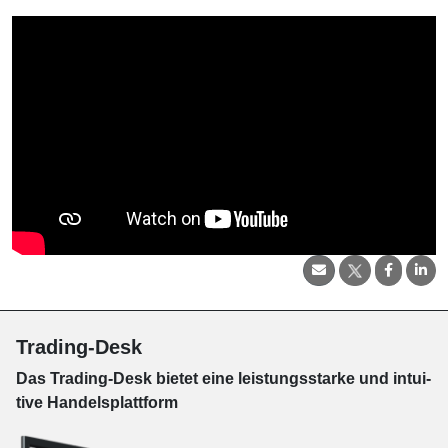
Trading-Desk
Das Trading-
Desk bie­tet eine leis­tungs­star­ke und in­tui­
tive Han­dels­platt­form