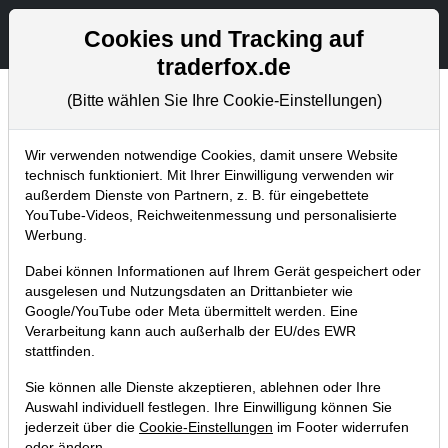
Aktien- und Artikelsuche
Seite
Cookies und Tracking auf
traderfox.de
(Bitte wählen Sie Ihre Cookie-Einstellungen)
Aktuelles
Home
Blog
Aktuelles
Wir verwenden notwendige Cookies, damit unsere Website
technisch funktioniert. Mit Ihrer Einwilligung verwenden wir
außerdem Dienste von Partnern, z. B. für eingebettete
Tool für Kurs-
YouTube-Videos, Reichweitenmessung und personalisierte
Wahrscheinlichkeiten. Wird mein
Werbung.
Stopp-Loss ausgelöst?
Dabei können Informationen auf Ihrem Gerät gespeichert oder
ausgelesen und Nutzungsdaten an Drittanbieter wie
20.02.2017 um 21:21 Uhr
|
TraderFox GmbH
Google/YouTube oder Meta übermittelt werden. Eine
Verarbeitung kann auch außerhalb der EU/des EWR
stattfinden.
Sie können alle Dienste akzeptieren, ablehnen oder Ihre
Auswahl individuell festlegen. Ihre Einwilligung können Sie
jederzeit über die
Cookie-Einstellungen
im Footer widerrufen
oder ändern.