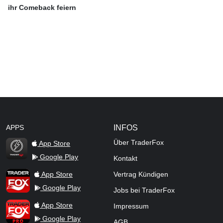
ihr Comeback feiern
APPS
INFOS
Über TraderFox
App Store
Google Play
Kontakt
TraderFox Flash
TraderFox App
App Store
Vertrag Kündigen
Google Play
Jobs bei TraderFox
TraderFox Pro
App Store
Impressum
Google Play
AGB