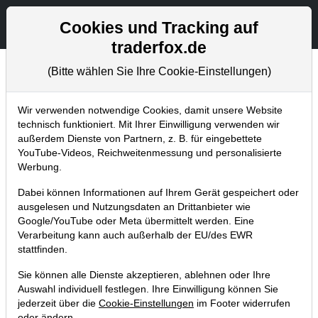
Aktien- und Artikelsuche
Seite
Cookies und Tracking auf
traderfox.de
(Bitte wählen Sie Ihre Cookie-Einstellungen)
Aktuelles
Home
Blog
Aktuelles
Wir verwenden notwendige Cookies, damit unsere Website
technisch funktioniert. Mit Ihrer Einwilligung verwenden wir
außerdem Dienste von Partnern, z. B. für eingebettete
Trader Race - zusätzliche
YouTube-Videos, Reichweitenmessung und personalisierte
Preise - live im Börsensaal
Werbung.
Dabei können Informationen auf Ihrem Gerät gespeichert oder
12.01.2014 um 19:41 Uhr
|
TraderFox GmbH
ausgelesen und Nutzungsdaten an Drittanbieter wie
Google/YouTube oder Meta übermittelt werden. Eine
Verarbeitung kann auch außerhalb der EU/des EWR
stattfinden.
Sie können alle Dienste akzeptieren, ablehnen oder Ihre
Auswahl individuell festlegen. Ihre Einwilligung können Sie
jederzeit über die
Cookie-Einstellungen
im Footer widerrufen
oder ändern.