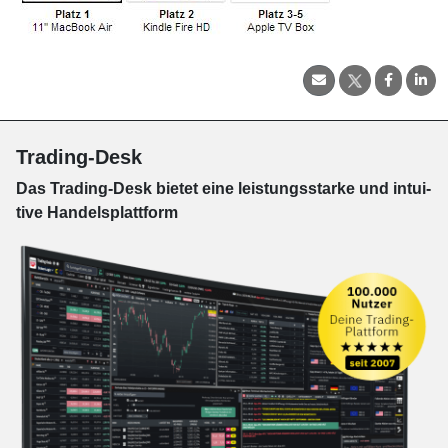
Trading-Desk
Das Trading-
Desk bie­tet eine leis­tungs­star­ke und in­tui­
tive Han­dels­platt­form