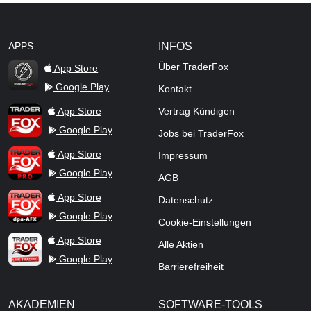
APPS
INFOS
Über TraderFox
App Store
Google Play
Kontakt
TraderFox Flash
TraderFox App
App Store
Vertrag Kündigen
Google Play
Jobs bei TraderFox
TraderFox Pro
App Store
Impressum
Google Play
AGB
TraderFox dpa-AFX ProFeed
App Store
Datenschutz
Google Play
Cookie-Einstellungen
TraderFox Live Trading
App Store
Alle Aktien
Google Play
Barrierefreiheit
AKADEMIEN
SOFTWARE-TOOLS