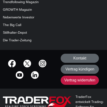
Trendfollowing Magazin
GROWTH
Magazin
Nebenwerte Investor
The Big Call
Stillhalter-Depot
Die Trader-Zeitung
Kontakt
offizielle Social Media-Accounts
Vertrag kündigen
Vertrag widerrufen
TraderFox
entwickelt Trading-
Software für