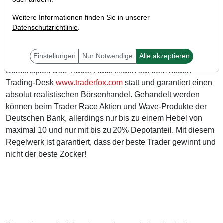
Weitere Informationen finden Sie in unserer
Datenschutzrichtlinie
.
Einstellungen
Nur Notwendige
Alle akzeptieren
Letzte Woche startete die neue Runde zum Trader Race
Börsenspiel. Das Trader Race finden auf dem neuen
Trading-Desk
www.traderfox.com
statt und garantiert einen
absolut realistischen Börsenhandel. Gehandelt werden
können beim Trader Race Aktien und Wave-Produkte der
Deutschen Bank, allerdings nur bis zu einem Hebel von
maximal 10 und nur mit bis zu 20% Depotanteil. Mit diesem
Regelwerk ist garantiert, dass der beste Trader gewinnt und
nicht der beste Zocker!