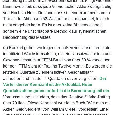
Sortierung nach dem 52-Wochenhoch ist. Es klingt wie eine
Binsenweisheit, dass jede Vervielfacher-Aktie zwangsläufig
von Hoch zu Hoch läuft und dass sie einem aufmerksamen
Trader, der Aktien am 52-Wochenhoch beobachtet, folglich
nicht entgehen kann. Es ist aber keine Binsenweisheit,
sondern eine unschlagbare Methodik zur systematischen
Beobachtung des Marktes.
(3) Konkret gehen wir folgendermaßen vor. Unser Template
identifiziert Wachstumsaktien, die ein Umsatzwachstum und
Gewinnwachstum auf TTM-Basis von über 30 % vorweisen
können. TTM steht für Trailing Twelve Month. Es werden die
letzten 4 Quartale zu einem fiktiven Geschäftsjahr
aufaddiert und mit den 4 Quartalen davor verglichen.
Der
Vorteil dieser Kennzahl ist die Aktualität. Neue
Quartalszahlen gehen sofort in die Berechnung mit ein.
Voraussetzung ist zudem, dass das Relative-Stärke-Rating
über 70 liegt. Diese Kennzahl wurde im Buch "Wie man mit
Aktien Geld verdient" von William O'-Neil vorgestellt. Eine