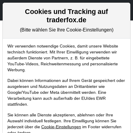
Aktien- und Artikelsuche
Seite
Cookies und Tracking auf
traderfox.de
(Bitte wählen Sie Ihre Cookie-Einstellungen)
Aktuelles
Home
Blog
Aktuelles
Wir verwenden notwendige Cookies, damit unsere Website
technisch funktioniert. Mit Ihrer Einwilligung verwenden wir
außerdem Dienste von Partnern, z. B. für eingebettete
Trader-Zeitung startet universelles
YouTube-Videos, Reichweitenmessung und personalisierte
Ordnungssystem, um Gewinneraktien
Werbung.
zu entdecken! (Probeausgabe sichern)
Dabei können Informationen auf Ihrem Gerät gespeichert oder
ausgelesen und Nutzungsdaten an Drittanbieter wie
20.08.2023 um 13:07 Uhr
|
TraderFox GmbH
Google/YouTube oder Meta übermittelt werden. Eine
Verarbeitung kann auch außerhalb der EU/des EWR
stattfinden.
Sie können alle Dienste akzeptieren, ablehnen oder Ihre
Auswahl individuell festlegen. Ihre Einwilligung können Sie
jederzeit über die
Cookie-Einstellungen
im Footer widerrufen
oder ändern.