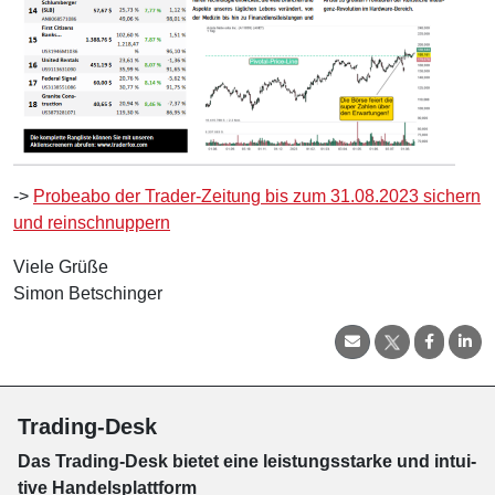
->
Probeabo der Trader-Zeitung bis zum 31.08.2023 sichern
und reinschnuppern
Viele Grüße
Simon Betschinger
Trading-Desk
Das Trading-
Desk bie­tet eine leis­tungs­star­ke und in­tui­
tive Han­dels­platt­form