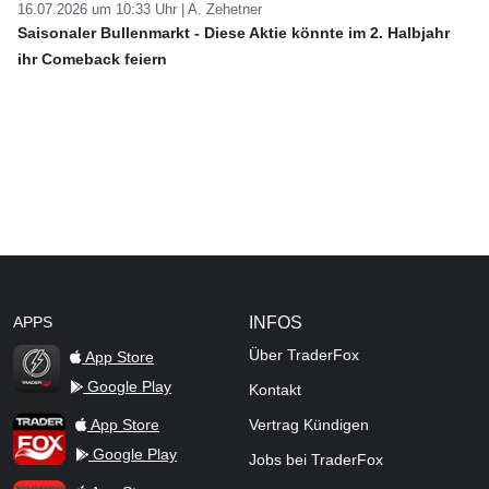
16.07.2026 um 10:33 Uhr |
A. Zehetner
Saisonaler Bullenmarkt - Diese Aktie könnte im 2. Halbjahr
ihr Comeback feiern
APPS
INFOS
Über TraderFox
App Store
Google Play
Kontakt
TraderFox Flash
TraderFox App
App Store
Vertrag Kündigen
Google Play
Jobs bei TraderFox