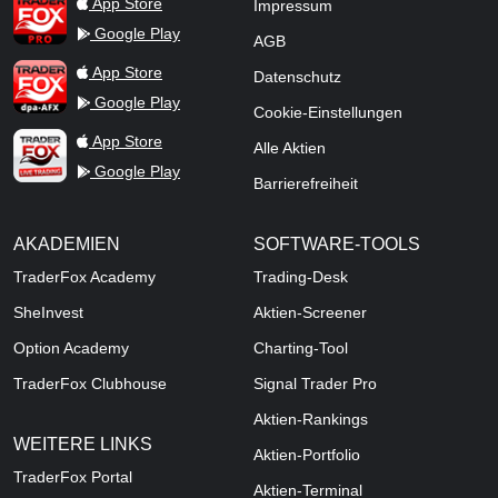
TraderFox Pro
App Store
Impressum
Google Play
AGB
TraderFox dpa-AFX ProFeed
App Store
Datenschutz
Google Play
Cookie-Einstellungen
TraderFox Live Trading
App Store
Alle Aktien
Google Play
Barrierefreiheit
AKADEMIEN
SOFTWARE-TOOLS
TraderFox Academy
Trading-Desk
SheInvest
Aktien-Screener
Option Academy
Charting-Tool
TraderFox Clubhouse
Signal Trader Pro
Aktien-Rankings
WEITERE LINKS
Aktien-Portfolio
TraderFox Portal
Aktien-Terminal