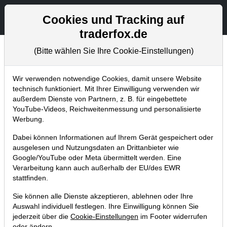
Aktien- und Artikelsuche
Seite
Cookies und Tracking auf
traderfox.de
(Bitte wählen Sie Ihre Cookie-Einstellungen)
Aktuelles
Home
Blog
Aktuelles
Wir verwenden notwendige Cookies, damit unsere Website
technisch funktioniert. Mit Ihrer Einwilligung verwenden wir
außerdem Dienste von Partnern, z. B. für eingebettete
TraderFox auf der Invest in
YouTube-Videos, Reichweitenmessung und personalisierte
Stuttgart. Vortrag und
Werbung.
Kundengeschenke!
Dabei können Informationen auf Ihrem Gerät gespeichert oder
ausgelesen und Nutzungsdaten an Drittanbieter wie
24.04.2024 um 17:17 Uhr
|
TraderFox GmbH
Google/YouTube oder Meta übermittelt werden. Eine
Verarbeitung kann auch außerhalb der EU/des EWR
stattfinden.
Sie können alle Dienste akzeptieren, ablehnen oder Ihre
Auswahl individuell festlegen. Ihre Einwilligung können Sie
jederzeit über die
Cookie-Einstellungen
im Footer widerrufen
oder ändern.