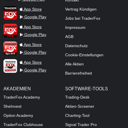
Kontakt
TraderFox Flash
TraderFox App
App Store
Vertrag Kündigen
Google Play
Jobs bei TraderFox
TraderFox Pro
App Store
Impressum
Google Play
AGB
TraderFox dpa-AFX ProFeed
App Store
Datenschutz
Google Play
Cookie-Einstellungen
TraderFox Live Trading
App Store
Alle Aktien
Google Play
Barrierefreiheit
AKADEMIEN
SOFTWARE-TOOLS
TraderFox Academy
Trading-Desk
SheInvest
Aktien-Screener
Option Academy
Charting-Tool
TraderFox Clubhouse
Signal Trader Pro