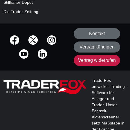
Stillhalter-Depot
Die Trader-Zeitung
Kontakt
offizielle Social Media-Accounts
Vertrag kündigen
Vertrag widerrufen
TraderFox
entwickelt Trading-
Software für
Anleger und
Trader. Unser
Echtzeit-
Aktienscreener
setzt Maßstäbe in
der Branche.