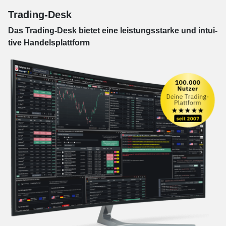
Trading-Desk
Das Trading-
Desk bie­tet eine leis­tungs­star­ke und in­tui­
tive Han­dels­platt­form