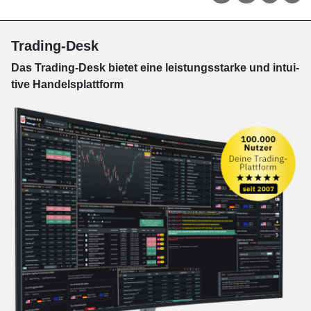
Trading-Desk
Das Trading-
Desk bie­tet eine leis­tungs­star­ke und in­tui­
tive Han­dels­platt­form