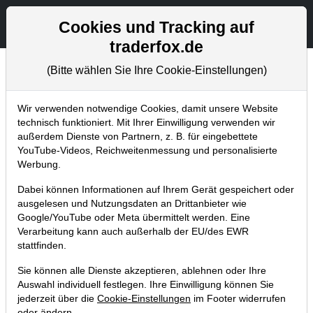
Aktien- und Artikelsuche
Seite
Cookies und Tracking auf
traderfox.de
(Bitte wählen Sie Ihre Cookie-Einstellungen)
Aktuelles
Home
Blog
Aktuelles
Wir verwenden notwendige Cookies, damit unsere Website
technisch funktioniert. Mit Ihrer Einwilligung verwenden wir
außerdem Dienste von Partnern, z. B. für eingebettete
TraderFox Dividenden-Champions
YouTube-Videos, Reichweitenmessung und personalisierte
Defensive: +28 % in 13 Monaten!
Werbung.
22.11.2016 um 23:16 Uhr
|
TraderFox GmbH
Dabei können Informationen auf Ihrem Gerät gespeichert oder
ausgelesen und Nutzungsdaten an Drittanbieter wie
Google/YouTube oder Meta übermittelt werden. Eine
Verarbeitung kann auch außerhalb der EU/des EWR
stattfinden.
Sie können alle Dienste akzeptieren, ablehnen oder Ihre
Auswahl individuell festlegen. Ihre Einwilligung können Sie
jederzeit über die
Cookie-Einstellungen
im Footer widerrufen
oder ändern.