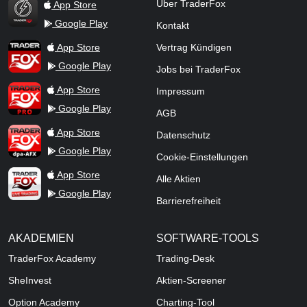
Über TraderFox
App Store
Google Play
Kontakt
TraderFox Flash
TraderFox App
App Store
Vertrag Kündigen
Google Play
Jobs bei TraderFox
TraderFox Pro
App Store
Impressum
Google Play
AGB
TraderFox dpa-AFX ProFeed
App Store
Datenschutz
Google Play
Cookie-Einstellungen
TraderFox Live Trading
App Store
Alle Aktien
Google Play
Barrierefreiheit
AKADEMIEN
SOFTWARE-TOOLS
TraderFox Academy
Trading-Desk
SheInvest
Aktien-Screener
Option Academy
Charting-Tool