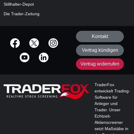
Stillhalter-Depot
Die Trader-Zeitung
Kontakt
offizielle Social Media-Accounts
Vertrag kündigen
Vertrag widerrufen
TraderFox
entwickelt Trading-
Software für
Anleger und
Trader. Unser
Echtzeit-
Aktienscreener
setzt Maßstäbe in