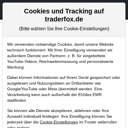
Aktien- und Artikelsuche
Seite
Cookies und Tracking auf
traderfox.de
(Bitte wählen Sie Ihre Cookie-Einstellungen)
Aktuelles
Home
Blog
Aktuelles
Wir verwenden notwendige Cookies, damit unsere Website
technisch funktioniert. Mit Ihrer Einwilligung verwenden wir
außerdem Dienste von Partnern, z. B. für eingebettete
TraderFox launcht Magazin
YouTube-Videos, Reichweitenmessung und personalisierte
Wachstumsaktien und hat große
Werbung.
Ziele
Dabei können Informationen auf Ihrem Gerät gespeichert oder
ausgelesen und Nutzungsdaten an Drittanbieter wie
06.11.2021 um 15:00 Uhr
|
TraderFox GmbH
Google/YouTube oder Meta übermittelt werden. Eine
Verarbeitung kann auch außerhalb der EU/des EWR
stattfinden.
Sie können alle Dienste akzeptieren, ablehnen oder Ihre
Auswahl individuell festlegen. Ihre Einwilligung können Sie
jederzeit über die
Cookie-Einstellungen
im Footer widerrufen
oder ändern.