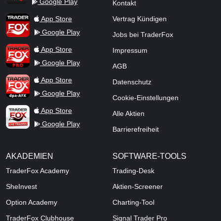
Google Play
Kontakt
TraderFox Flash
TraderFox App
App Store
Vertrag Kündigen
Google Play
Jobs bei TraderFox
TraderFox Pro
App Store
Impressum
Google Play
AGB
TraderFox dpa-AFX ProFeed
App Store
Datenschutz
Google Play
Cookie-Einstellungen
TraderFox Live Trading
App Store
Alle Aktien
Google Play
Barrierefreiheit
AKADEMIEN
SOFTWARE-TOOLS
TraderFox Academy
Trading-Desk
SheInvest
Aktien-Screener
Option Academy
Charting-Tool
TraderFox Clubhouse
Signal Trader Pro