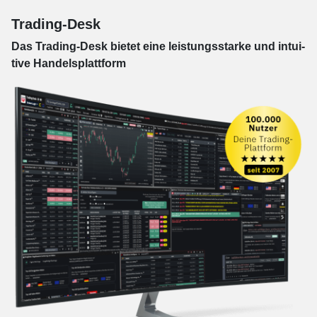
Trading-Desk
Das Trading-
Desk bie­tet eine leis­tungs­star­ke und in­tui­
tive Han­dels­platt­form