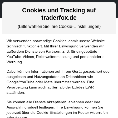
Aktien- und Artikelsuche
Seite
Cookies und Tracking auf
traderfox.de
(Bitte wählen Sie Ihre Cookie-Einstellungen)
Aktuelles
Home
Blog
Aktuelles
Wir verwenden notwendige Cookies, damit unsere Website
technisch funktioniert. Mit Ihrer Einwilligung verwenden wir
außerdem Dienste von Partnern, z. B. für eingebettete
TraderFox mit Seminar auf
YouTube-Videos, Reichweitenmessung und personalisierte
dem Frankfurter Börsentag
Werbung.
Dabei können Informationen auf Ihrem Gerät gespeichert oder
16.11.2011 um 16:21 Uhr
|
TraderFox GmbH
ausgelesen und Nutzungsdaten an Drittanbieter wie
Google/YouTube oder Meta übermittelt werden. Eine
Verarbeitung kann auch außerhalb der EU/des EWR
stattfinden.
Sie können alle Dienste akzeptieren, ablehnen oder Ihre
Auswahl individuell festlegen. Ihre Einwilligung können Sie
jederzeit über die
Cookie-Einstellungen
im Footer widerrufen
oder ändern.