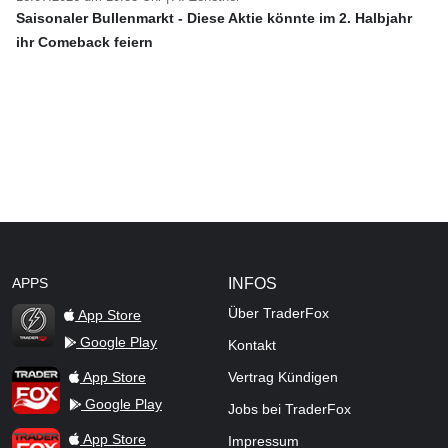
Saisonaler Bullenmarkt - Diese Aktie könnte im 2. Halbjahr
ihr Comeback feiern
APPS
INFOS
Über TraderFox
App Store
Google Play
Kontakt
TraderFox Flash
TraderFox App
App Store
Vertrag Kündigen
Google Play
Jobs bei TraderFox
TraderFox Pro
App Store
Impressum