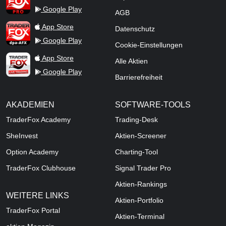
Google Play
AGB
TraderFox dpa-AFX ProFeed
App Store
Datenschutz
Google Play
Cookie-Einstellungen
TraderFox Live Trading
App Store
Alle Aktien
Google Play
Barrierefreiheit
AKADEMIEN
SOFTWARE-TOOLS
TraderFox Academy
Trading-Desk
SheInvest
Aktien-Screener
Option Academy
Charting-Tool
TraderFox Clubhouse
Signal Trader Pro
Aktien-Rankings
WEITERE LINKS
Aktien-Portfolio
TraderFox Portal
Aktien-Terminal