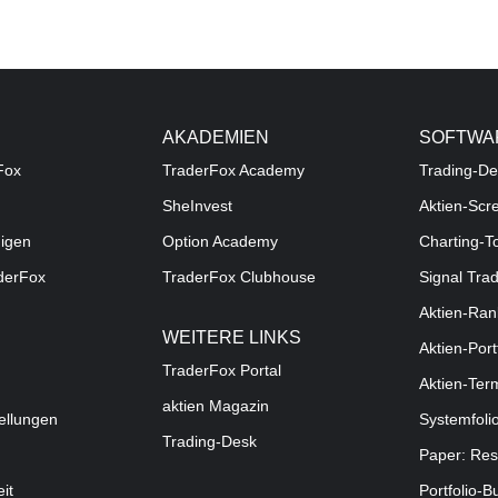
AKADEMIEN
SOFTWA
Fox
TraderFox Academy
Trading-De
SheInvest
Aktien-Scr
digen
Option Academy
Charting-T
aderFox
TraderFox Clubhouse
Signal Tra
Aktien-Ran
WEITERE LINKS
Aktien-Port
TraderFox Portal
Aktien-Ter
aktien Magazin
ellungen
Systemfoli
Trading-Desk
Paper: Res
eit
Portfolio-B