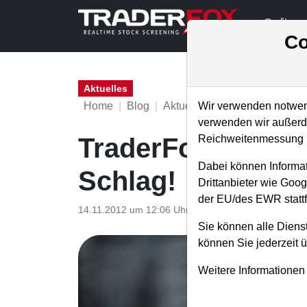
Softwa
Co
Aktuelles
Home
Blog
Aktuelles
Wir verwenden notwend
verwenden wir außerde
Reichweitenmessung u
TraderFox Neuigke
Dabei können Informat
Schlag!
Drittanbieter wie Goo
der EU/des EWR stattf
14.11.2012 um 12:06 Uhr
|
TraderFox GmbH
Sie können alle Dienst
können Sie jederzeit 
Weitere Informationen