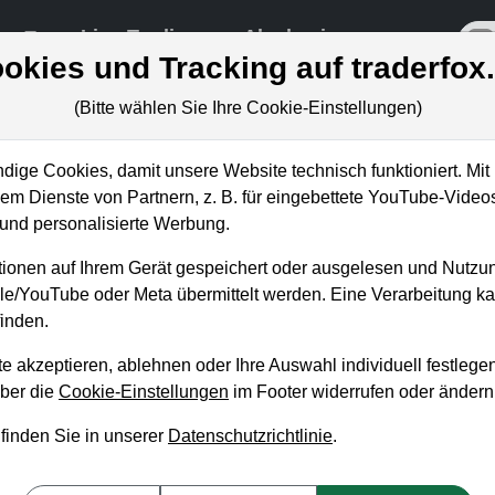
re
Live-Trading
Akademie
off
okies und Tracking auf traderfox
(Bitte wählen Sie Ihre Cookie-Einstellungen)
ige Cookies, damit unsere Website technisch funktioniert. Mit 
m Dienste von Partnern, z. B. für eingebettete YouTube-Video
nd personalisierte Werbung.
iten: Es geht Schlag a
ionen auf Ihrem Gerät gespeichert oder ausgelesen und Nutzu
gle/YouTube oder Meta übermittelt werden. Eine Verarbeitung 
inden.
e akzeptieren, ablehnen oder Ihre Auswahl individuell festlegen
über die
Cookie-Einstellungen
im Footer widerrufen oder ändern
 finden Sie in unserer
Datenschutzrichtlinie
.