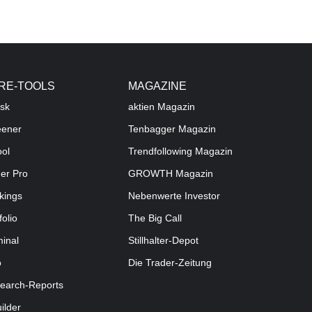
RE-TOOLS
MAGAZINE
sk
aktien
Magazin
eener
Tenbagger Magazin
ool
Trendfollowing Magazin
der Pro
GROWTH
Magazin
kings
Nebenwerte Investor
folio
The Big Call
minal
Stillhalter-Depot
o
Die Trader-Zeitung
earch-Reports
uilder