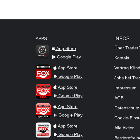
APPS
INFOS
Über Trader
App Store
Google Play
Kontakt
TraderFox Flash
TraderFox App
App Store
Vertrag Kün
Google Play
Jobs bei Tr
TraderFox Pro
App Store
Impressum
Google Play
AGB
TraderFox dpa-AFX ProFeed
App Store
Datenschutz
Google Play
Cookie-Einst
TraderFox Live Trading
App Store
Alle Aktien
Google Play
Barrierefreih