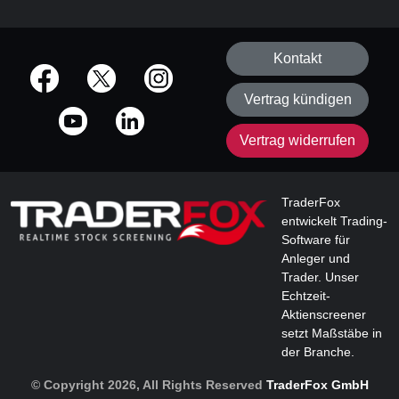
Kontakt
offizielle Social Media-Accounts
Vertrag kündigen
Vertrag widerrufen
TraderFox
entwickelt Trading-
Software für
Anleger und
Trader. Unser
Echtzeit-
Aktienscreener
setzt Maßstäbe in
der Branche.
© Copyright 2026, All Rights Reserved
TraderFox GmbH