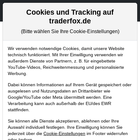
Aktien- und Artikelsuche
Seite
Cookies und Tracking auf
traderfox.de
(Bitte wählen Sie Ihre Cookie-Einstellungen)
Aktuelles
Home
Blog
Aktuelles
Wir verwenden notwendige Cookies, damit unsere Website
technisch funktioniert. Mit Ihrer Einwilligung verwenden wir
außerdem Dienste von Partnern, z. B. für eingebettete
TraderFox News: Neuartiges
YouTube-Videos, Reichweitenmessung und personalisierte
Trading-Room Konzept ab März
Werbung.
13.02.2014 um 13:40 Uhr
|
TraderFox GmbH
Dabei können Informationen auf Ihrem Gerät gespeichert oder
ausgelesen und Nutzungsdaten an Drittanbieter wie
Google/YouTube oder Meta übermittelt werden. Eine
Verarbeitung kann auch außerhalb der EU/des EWR
stattfinden.
Sie können alle Dienste akzeptieren, ablehnen oder Ihre
Auswahl individuell festlegen. Ihre Einwilligung können Sie
jederzeit über die
Cookie-Einstellungen
im Footer widerrufen
oder ändern.