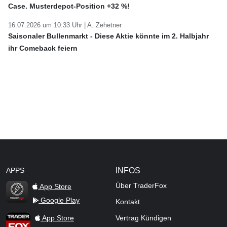
Case. Musterdepot-Position +32 %!
16.07.2026 um 10:33 Uhr |
A. Zehetner
Saisonaler Bullenmarkt - Diese Aktie könnte im 2. Halbjahr
ihr Comeback feiern
APPS
INFOS
Über TraderFox
App Store
Google Play
Kontakt
TraderFox Flash
TraderFox App
App Store
Vertrag Kündigen