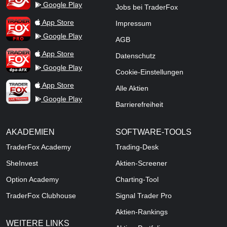
Google Play
Jobs bei TraderFox
TraderFox Pro
App Store
Impressum
Google Play
AGB
TraderFox dpa-AFX ProFeed
App Store
Datenschutz
Google Play
Cookie-Einstellungen
TraderFox Live Trading
App Store
Alle Aktien
Google Play
Barrierefreiheit
AKADEMIEN
SOFTWARE-TOOLS
TraderFox Academy
Trading-Desk
SheInvest
Aktien-Screener
Option Academy
Charting-Tool
TraderFox Clubhouse
Signal Trader Pro
Aktien-Rankings
WEITERE LINKS