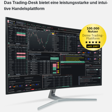
Das Trading-
Desk bie­tet eine leis­tungs­star­ke und in­tui­
tive Han­dels­platt­form