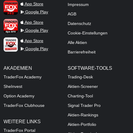
TraderFox Pro
App Store
Impressum
Google Play
AGB
TraderFox dpa-AFX ProFeed
App Store
Datenschutz
Google Play
Cookie-Einstellungen
TraderFox Live Trading
App Store
Alle Aktien
Google Play
Barrierefreiheit
AKADEMIEN
SOFTWARE-TOOLS
TraderFox Academy
Trading-Desk
SheInvest
Aktien-Screener
Option Academy
Charting-Tool
TraderFox Clubhouse
Signal Trader Pro
Aktien-Rankings
WEITERE LINKS
Aktien-Portfolio
TraderFox Portal