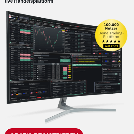
tive Han­dels­platt­form