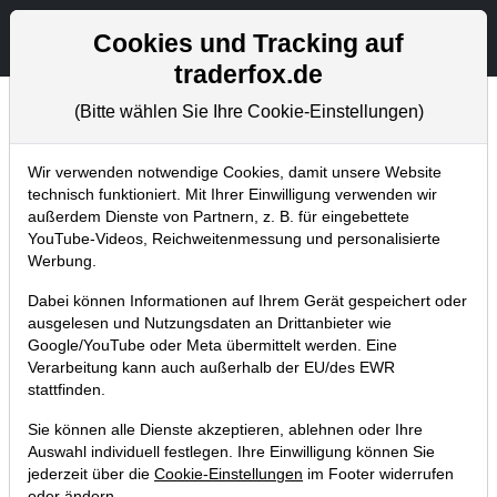
Aktien- und Artikelsuche
Seite
Cookies und Tracking auf
traderfox.de
(Bitte wählen Sie Ihre Cookie-Einstellungen)
Aktuelles
Home
Blog
Aktuelles
Wir verwenden notwendige Cookies, damit unsere Website
technisch funktioniert. Mit Ihrer Einwilligung verwenden wir
außerdem Dienste von Partnern, z. B. für eingebettete
TraderFox-Osteraktion: Trader-
YouTube-Videos, Reichweitenmessung und personalisierte
Zeitung und ein Buchgeschenk!
Werbung.
09.04.2023 um 17:24 Uhr
|
TraderFox GmbH
Dabei können Informationen auf Ihrem Gerät gespeichert oder
ausgelesen und Nutzungsdaten an Drittanbieter wie
Google/YouTube oder Meta übermittelt werden. Eine
Verarbeitung kann auch außerhalb der EU/des EWR
stattfinden.
Sie können alle Dienste akzeptieren, ablehnen oder Ihre
Auswahl individuell festlegen. Ihre Einwilligung können Sie
jederzeit über die
Cookie-Einstellungen
im Footer widerrufen
oder ändern.