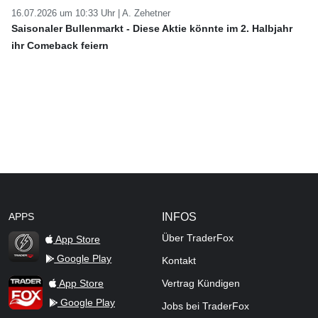
16.07.2026 um 10:33 Uhr |
A. Zehetner
Saisonaler Bullenmarkt - Diese Aktie könnte im 2. Halbjahr
ihr Comeback feiern
APPS
INFOS
Über TraderFox
App Store
Google Play
Kontakt
TraderFox Flash
TraderFox App
App Store
Vertrag Kündigen
Google Play
Jobs bei TraderFox