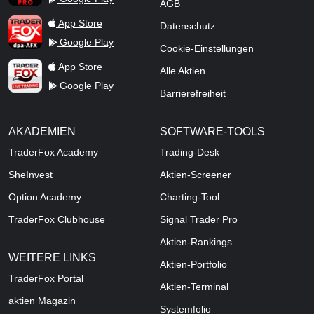
AGB
TraderFox dpa-AFX ProFeed
App Store
Datenschutz
Google Play
Cookie-Einstellungen
TraderFox Live Trading
App Store
Alle Aktien
Google Play
Barrierefreiheit
AKADEMIEN
SOFTWARE-TOOLS
TraderFox Academy
Trading-Desk
SheInvest
Aktien-Screener
Option Academy
Charting-Tool
TraderFox Clubhouse
Signal Trader Pro
Aktien-Rankings
WEITERE LINKS
Aktien-Portfolio
TraderFox Portal
Aktien-Terminal
aktien Magazin
Systemfolio