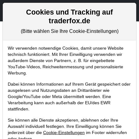
Aktien- und Artikelsuche
Seite
Cookies und Tracking auf
traderfox.de
(Bitte wählen Sie Ihre Cookie-Einstellungen)
Aktuelles
Home
Blog
Aktuelles
Wir verwenden notwendige Cookies, damit unsere Website
technisch funktioniert. Mit Ihrer Einwilligung verwenden wir
außerdem Dienste von Partnern, z. B. für eingebettete
TraderFox startet Optionsscheine-
YouTube-Videos, Reichweitenmessung und personalisierte
Dienst The Big Call (mit Zugriff auf
Werbung.
aktien+Podcasts)
Dabei können Informationen auf Ihrem Gerät gespeichert oder
ausgelesen und Nutzungsdaten an Drittanbieter wie
08.03.2022 um 15:50 Uhr
|
TraderFox GmbH
Google/YouTube oder Meta übermittelt werden. Eine
Verarbeitung kann auch außerhalb der EU/des EWR
stattfinden.
Sie können alle Dienste akzeptieren, ablehnen oder Ihre
Auswahl individuell festlegen. Ihre Einwilligung können Sie
jederzeit über die
Cookie-Einstellungen
im Footer widerrufen
oder ändern.