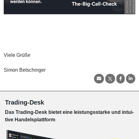
Viele Grüße
Simon Betschinger
Trading-Desk
Das Trading-
Desk bie­tet eine leis­tungs­star­ke und in­tui­
tive Han­dels­platt­form