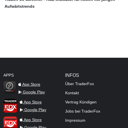
Aufwärtstrends
APPS
INFOS
Über TraderFox
App Store
Google Play
Kontakt
TraderFox Flash
TraderFox App
App Store
Vertrag Kündigen
Google Play
Jobs bei TraderFox
TraderFox Pro
App Store
Impressum
Google Play