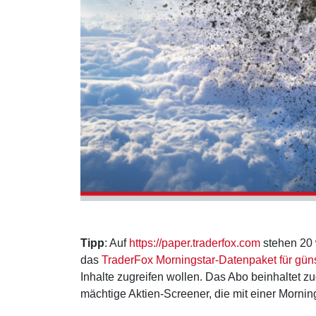
Tipp
: Auf
https://paper.traderfox.com
stehen 20 
das
TraderFox Morningstar-Datenpaket für gün
Inhalte zugreifen wollen. Das Abo beinhaltet zu
mächtige Aktien-Screener, die mit einer Mornin