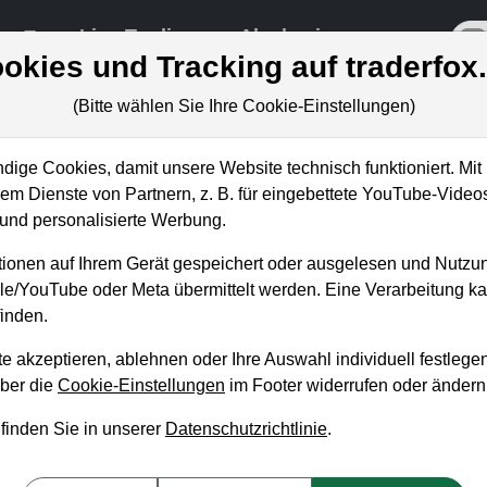
re
Live-Trading
Akademie
off
okies und Tracking auf traderfox
(Bitte wählen Sie Ihre Cookie-Einstellungen)
ige Cookies, damit unsere Website technisch funktioniert. Mit 
m Dienste von Partnern, z. B. für eingebettete YouTube-Video
eitigen Research-Report "Fall
nd personalisierte Werbung.
ionen auf Ihrem Gerät gespeichert oder ausgelesen und Nutzu
gle/YouTube oder Meta übermittelt werden. Eine Verarbeitung 
inden.
e akzeptieren, ablehnen oder Ihre Auswahl individuell festlegen
über die
Cookie-Einstellungen
im Footer widerrufen oder ändern
 finden Sie in unserer
Datenschutzrichtlinie
.