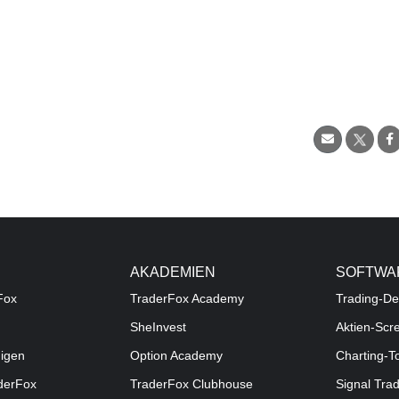
AKADEMIEN
SOFTWA
Fox
TraderFox Academy
Trading-De
SheInvest
Aktien-Scr
digen
Option Academy
Charting-T
aderFox
TraderFox Clubhouse
Signal Tra