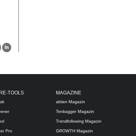
RE-TOOLS
MAGAZINE
sk
aktien
Magazin
eener
Tenbagger Magazin
ool
Trendfollowing Magazin
der Pro
GROWTH
Magazin