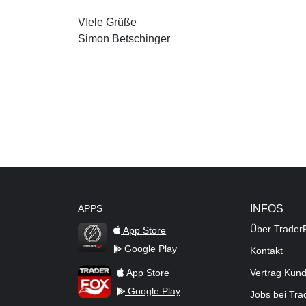
VIele Grüße
Simon Betschinger
APPS
INFOS
Über Trader
App Store
Google Play
Kontakt
TraderFox Flash
TraderFox App
App Store
Vertrag Kün
Google Play
Jobs bei Tr