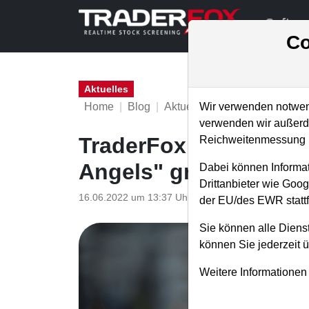
Softwa
Co
Aktuelles
Home
Blog
Aktuelles
Wir verwenden notwend
verwenden wir außerde
TraderFox stellt 53-s
Reichweitenmessung u
Angels" gratis bereit
Dabei können Informat
Drittanbieter wie Goo
16.06.2022 um 13:37 Uhr
|
TraderFox GmbH
der EU/des EWR stattf
Sie können alle Dienst
können Sie jederzeit 
Weitere Informationen